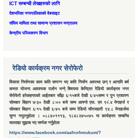
ICT सम्बन्धी लेखहरुको लागि
देशभरिका नगरपालिकाको वेबसाइट
संघिय मामिला तथा सामान्‍य प्रशासन मन्त्रालय
केन्द्रीय पञ्जिकरण विभाग
रेडियो कार्यक्रम नगर सेरोफेरो
विकास निर्माणका काम कति सम्पन्न भए कति निर्माण अवस्था छन् र आगामि बर्ष
कस्ता योजना आवश्यक पर्लान भन्ने् बिषयमा केन्द्रित रेडियो कार्यक्रम नगर
सेरोफेरो हरेकहप्ताको आईतबार साँझ ६ः१५बजे देखी ६ः४५सम्म र पुन प्रशारण
सोमबार बिहान ७ः३० देखी ८ः०० बजे सम्म आफ्नो एफ. एम ९०ं.४ मेगाहर्ज र
सोमबार बिहान ६ः१५ देखी ६ः४५ बजे सम्म रेडियो चौरजहारी ९४.८ मेगाहर्जमा
सुन्न नभुल्नुहोला । ०८८४०१११३, ९८४८२७५०७५ मा कार्यक्रम सम्बन्धि
सल्लाहा सुझाब भए सर्म्पक गर्नुहोला
https://www.facebook.com/aafnofmrukum/?