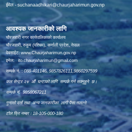
ईमेल -
suchanaadhikari@chaurjaharimun.gov.np
आवश्यक जानकारीको लागि
चौरजहारी नगर कार्यपालिकाको कार्यालय
चौरजहारी, रुकुम (पश्चिम), कर्णाली प्रदेश, नेपाल
वेबसाईट:
www.Chaurjaharimun.gov.np
इमेल:
ito.chaurjaharimun@
gmail.com
सम्पर्क नं. :
088-401146, 9857826111,9860297599
कल सेन्टर २४ औं घन्टाको लागि सम्पर्क गर्न सक्नुहुने छ।
सम्पर्क नं. 9858067211
गुनासो दर्ता तथा अन्य जानकारीका लागी पैसा नलाग्ने
टोल फ्रि नम्बर ः 18-105-000-180