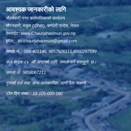
आवश्यक जानकारीको लागि
चौरजहारी नगर कार्यपालिकाको कार्यालय
चौरजहारी, रुकुम (पश्चिम), कर्णाली प्रदेश, नेपाल
वेबसाईट:
www.Chaurjaharimun.gov.np
इमेल:
ito.chaurjaharimun@
gmail.com
सम्पर्क नं. :
088-401146, 9857826111,9860297599
कल सेन्टर २४ औं घन्टाको लागि सम्पर्क गर्न सक्नुहुने छ।
सम्पर्क नं. 9858067211
गुनासो दर्ता तथा अन्य जानकारीका लागी पैसा नलाग्ने
टोल फ्रि नम्बर ः 18-105-000-180