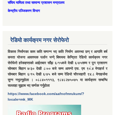
संघिय मामिला तथा सामान्‍य प्रशासन मन्त्रालय
केन्द्रीय पञ्जिकरण विभाग
रेडियो कार्यक्रम नगर सेरोफेरो
विकास निर्माणका काम कति सम्पन्न भए कति निर्माण अवस्था छन् र आगामि बर्ष
कस्ता योजना आवश्यक पर्लान भन्ने् बिषयमा केन्द्रित रेडियो कार्यक्रम नगर
सेरोफेरो हरेकहप्ताको आईतबार साँझ ६ः१५बजे देखी ६ः४५सम्म र पुन प्रशारण
सोमबार बिहान ७ः३० देखी ८ः०० बजे सम्म आफ्नो एफ. एम ९०ं.४ मेगाहर्ज र
सोमबार बिहान ६ः१५ देखी ६ः४५ बजे सम्म रेडियो चौरजहारी ९४.८ मेगाहर्जमा
सुन्न नभुल्नुहोला । ०८८४०१११३, ९८४८२७५०७५ मा कार्यक्रम सम्बन्धि
सल्लाहा सुझाब भए सर्म्पक गर्नुहोला
https://www.facebook.com/aafnofmrukum/?
locale=mk_MK