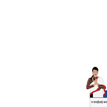
म तपाईंलाई कस