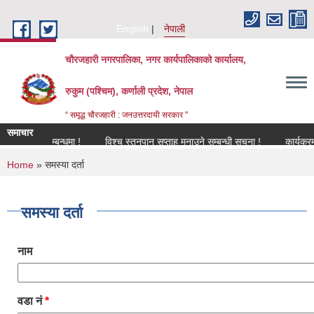
Skip to main content
English
नेपाली
चौरजहारी नगरपालिका, नगर कार्यपालिकाको कार्यालय,
रुकुम (पश्चिम), कर्णाली प्रदेश, नेपाल
“ समृद्ध चौरजहारी : जनउत्तरदायी सरकार "
समाचार
रण सम्बन्धमा !
विश्च स्तनपान सप्ताह मनाउने सम्बन्धी सूचना !
कार्यक्रममा उपस्थ
You are here
Home
» समस्या दर्ता
समस्या दर्ता
नाम
वडा नं
*