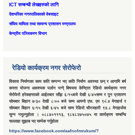
ICT सम्बन्धी लेखहरुको लागि
देशभरिका नगरपालिकाको वेबसाइट
संघिय मामिला तथा सामान्‍य प्रशासन मन्त्रालय
केन्द्रीय पञ्जिकरण विभाग
रेडियो कार्यक्रम नगर सेरोफेरो
विकास निर्माणका काम कति सम्पन्न भए कति निर्माण अवस्था छन् र आगामि बर्ष
कस्ता योजना आवश्यक पर्लान भन्ने् बिषयमा केन्द्रित रेडियो कार्यक्रम नगर
सेरोफेरो हरेकहप्ताको आईतबार साँझ ६ः१५बजे देखी ६ः४५सम्म र पुन प्रशारण
सोमबार बिहान ७ः३० देखी ८ः०० बजे सम्म आफ्नो एफ. एम ९०ं.४ मेगाहर्ज र
सोमबार बिहान ६ः१५ देखी ६ः४५ बजे सम्म रेडियो चौरजहारी ९४.८ मेगाहर्जमा
सुन्न नभुल्नुहोला । ०८८४०१११३, ९८४८२७५०७५ मा कार्यक्रम सम्बन्धि
सल्लाहा सुझाब भए सर्म्पक गर्नुहोला
https://www.facebook.com/aafnofmrukum/?