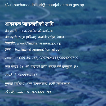
ईमेल -
suchanaadhikari@chaurjaharimun.gov.np
आवश्यक जानकारीको लागि
चौरजहारी नगर कार्यपालिकाको कार्यालय
चौरजहारी, रुकुम (पश्चिम), कर्णाली प्रदेश, नेपाल
वेबसाईट:
www.Chaurjaharimun.gov.np
इमेल:
ito.chaurjaharimun@
gmail.com
सम्पर्क नं. :
088-401146, 9857826111,9860297599
कल सेन्टर २४ औं घन्टाको लागि सम्पर्क गर्न सक्नुहुने छ।
सम्पर्क नं. 9858067211
गुनासो दर्ता तथा अन्य जानकारीका लागी पैसा नलाग्ने
टोल फ्रि नम्बर ः 18-105-000-180