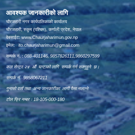
आवश्यक जानकारीको लागि
चौरजहारी नगर कार्यपालिकाको कार्यालय
चौरजहारी, रुकुम (पश्चिम), कर्णाली प्रदेश, नेपाल
वेबसाईट:
www.Chaurjaharimun.gov.np
इमेल:
ito.chaurjaharimun@
gmail.com
सम्पर्क नं. :
088-401146, 9857826111,9860297599
कल सेन्टर २४ औं घन्टाको लागि सम्पर्क गर्न सक्नुहुने छ।
सम्पर्क नं. 9858067211
गुनासो दर्ता तथा अन्य जानकारीका लागी पैसा नलाग्ने
टोल फ्रि नम्बर ः 18-105-000-180