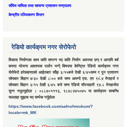
संघिय मामिला तथा सामान्‍य प्रशासन मन्त्रालय
केन्द्रीय पञ्जिकरण विभाग
रेडियो कार्यक्रम नगर सेरोफेरो
विकास निर्माणका काम कति सम्पन्न भए कति निर्माण अवस्था छन् र आगामि बर्ष
कस्ता योजना आवश्यक पर्लान भन्ने् बिषयमा केन्द्रित रेडियो कार्यक्रम नगर
सेरोफेरो हरेकहप्ताको आईतबार साँझ ६ः१५बजे देखी ६ः४५सम्म र पुन प्रशारण
सोमबार बिहान ७ः३० देखी ८ः०० बजे सम्म आफ्नो एफ. एम ९०ं.४ मेगाहर्ज र
सोमबार बिहान ६ः१५ देखी ६ः४५ बजे सम्म रेडियो चौरजहारी ९४.८ मेगाहर्जमा
सुन्न नभुल्नुहोला । ०८८४०१११३, ९८४८२७५०७५ मा कार्यक्रम सम्बन्धि
सल्लाहा सुझाब भए सर्म्पक गर्नुहोला
https://www.facebook.com/aafnofmrukum/?
locale=mk_MK