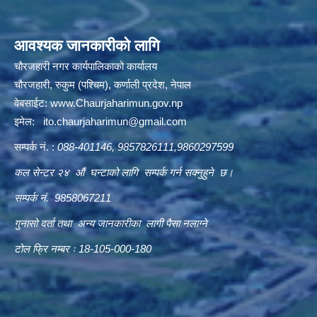
आवश्यक जानकारीको लागि
चौरजहारी नगर कार्यपालिकाको कार्यालय
चौरजहारी, रुकुम (पश्चिम), कर्णाली प्रदेश, नेपाल
वेबसाईट:
www.Chaurjaharimun.gov.np
इमेल:
ito.chaurjaharimun@
gmail.com
सम्पर्क नं. :
088-401146, 9857826111,9860297599
कल सेन्टर २४ औं घन्टाको लागि सम्पर्क गर्न सक्नुहुने छ।
सम्पर्क नं. 9858067211
गुनासो दर्ता तथा अन्य जानकारीका लागी पैसा नलाग्ने
टोल फ्रि नम्बर ः 18-105-000-180