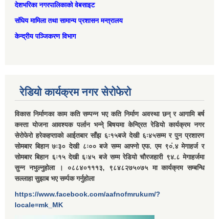
देशभरिका नगरपालिकाको वेबसाइट
संघिय मामिला तथा सामान्‍य प्रशासन मन्त्रालय
केन्द्रीय पञ्जिकरण विभाग
रेडियो कार्यक्रम नगर सेरोफेरो
विकास निर्माणका काम कति सम्पन्न भए कति निर्माण अवस्था छन् र आगामि बर्ष
कस्ता योजना आवश्यक पर्लान भन्ने् बिषयमा केन्द्रित रेडियो कार्यक्रम नगर
सेरोफेरो हरेकहप्ताको आईतबार साँझ ६ः१५बजे देखी ६ः४५सम्म र पुन प्रशारण
सोमबार बिहान ७ः३० देखी ८ः०० बजे सम्म आफ्नो एफ. एम ९०ं.४ मेगाहर्ज र
सोमबार बिहान ६ः१५ देखी ६ः४५ बजे सम्म रेडियो चौरजहारी ९४.८ मेगाहर्जमा
सुन्न नभुल्नुहोला । ०८८४०१११३, ९८४८२७५०७५ मा कार्यक्रम सम्बन्धि
सल्लाहा सुझाब भए सर्म्पक गर्नुहोला
https://www.facebook.com/aafnofmrukum/?
locale=mk_MK