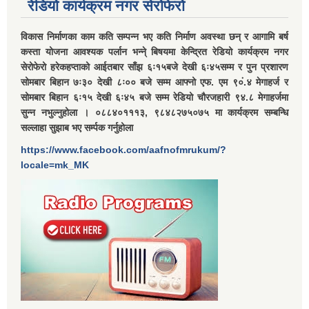
रेडियो कार्यक्रम नगर सेरोफेरो
विकास निर्माणका काम कति सम्पन्न भए कति निर्माण अवस्था छन् र आगामि बर्ष
कस्ता योजना आवश्यक पर्लान भन्ने् बिषयमा केन्द्रित रेडियो कार्यक्रम नगर
सेरोफेरो हरेकहप्ताको आईतबार साँझ ६ः१५बजे देखी ६ः४५सम्म र पुन प्रशारण
सोमबार बिहान ७ः३० देखी ८ः०० बजे सम्म आफ्नो एफ. एम ९०ं.४ मेगाहर्ज र
सोमबार बिहान ६ः१५ देखी ६ः४५ बजे सम्म रेडियो चौरजहारी ९४.८ मेगाहर्जमा
सुन्न नभुल्नुहोला । ०८८४०१११३, ९८४८२७५०७५ मा कार्यक्रम सम्बन्धि
सल्लाहा सुझाब भए सर्म्पक गर्नुहोला
https://www.facebook.com/aafnofmrukum/?
locale=mk_MK