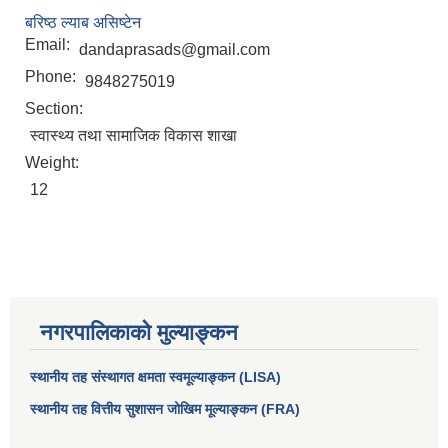
बरिष्ठ ल्याब असिष्टेन
Email:
dandaprasads@gmail.com
Phone:
9848275019
Section:
स्वास्थ्य तथा सामाजिक विकास शाखा
Weight:
12
आधारभूत तथा माध्यमिक तहका प्रधानध्यापकसँग चौरजहारी नगरपालिकाले गरेको कार्य सम्पादन करार सम्झौता ।
नगरपालिकाको मुल्याङ्कन
सामाजिक सुरक्षा भत्ता नाम दर्ता र नाम नवीकरणका लागि दिईने निवेदनको ढांचा
स्थानीय तह संस्थागत क्षमता स्वमूल्याङ्कन (LISA)
प्रकोप ब्यबस्थापन कोषमा सहयोग गर्ने संघ सस्था तथा व्यक्तिहरुको एकिकृत बिवरण
स्थानीय तह वित्तीय सुशासन जोखिम मूल्याङ्कन (FRA)