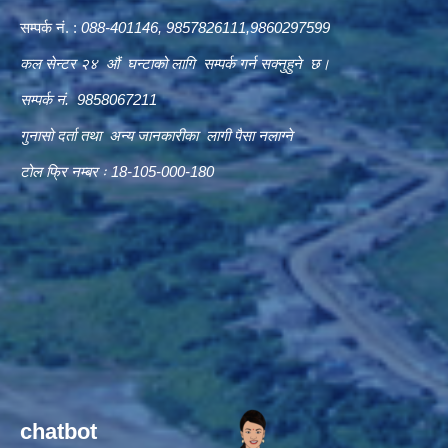
सम्पर्क नं. :
088-401146, 9857826111,9860297599
कल सेन्टर २४ औं घन्टाको लागि सम्पर्क गर्न सक्नुहुने छ।
सम्पर्क नं. 9858067211
गुनासो दर्ता तथा अन्य जानकारीका लागी पैसा नलाग्ने
टोल फ्रि नम्बर ः 18-105-000-180
chatbot