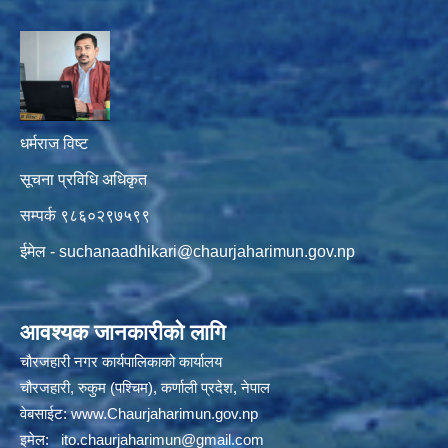
धर्मराज विष्ट
सूचना प्रविधि अधिकृत
सम्पर्क ९८६०२९७५९९
ईमेल -
suchanaadhikari@chaurjaharimun.gov.np
आवश्यक जानकारीको लागि
चौरजहारी नगर कार्यपालिकाको कार्यालय
चौरजहारी, रुकुम (पश्चिम), कर्णाली प्रदेश, नेपाल
वेबसाईट:
www.Chaurjaharimun.gov.np
इमेल:
ito.chaurjaharimun@
gmail.com