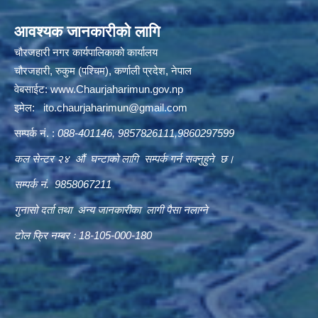
आवश्यक जानकारीको लागि
चौरजहारी नगर कार्यपालिकाको कार्यालय
चौरजहारी, रुकुम (पश्चिम), कर्णाली प्रदेश, नेपाल
वेबसाईट:
www.Chaurjaharimun.gov.np
इमेल:
ito.chaurjaharimun@
gmail.com
सम्पर्क नं. :
088-401146, 9857826111,9860297599
कल सेन्टर २४ औं घन्टाको लागि सम्पर्क गर्न सक्नुहुने छ।
सम्पर्क नं. 9858067211
गुनासो दर्ता तथा अन्य जानकारीका लागी पैसा नलाग्ने
टोल फ्रि नम्बर ः 18-105-000-180