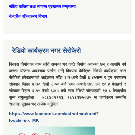
संघिय मामिला तथा सामान्‍य प्रशासन मन्त्रालय
केन्द्रीय पञ्जिकरण विभाग
रेडियो कार्यक्रम नगर सेरोफेरो
विकास निर्माणका काम कति सम्पन्न भए कति निर्माण अवस्था छन् र आगामि बर्ष
कस्ता योजना आवश्यक पर्लान भन्ने् बिषयमा केन्द्रित रेडियो कार्यक्रम नगर
सेरोफेरो हरेकहप्ताको आईतबार साँझ ६ः१५बजे देखी ६ः४५सम्म र पुन प्रशारण
सोमबार बिहान ७ः३० देखी ८ः०० बजे सम्म आफ्नो एफ. एम ९०ं.४ मेगाहर्ज र
सोमबार बिहान ६ः१५ देखी ६ः४५ बजे सम्म रेडियो चौरजहारी ९४.८ मेगाहर्जमा
सुन्न नभुल्नुहोला । ०८८४०१११३, ९८४८२७५०७५ मा कार्यक्रम सम्बन्धि
सल्लाहा सुझाब भए सर्म्पक गर्नुहोला
https://www.facebook.com/aafnofmrukum/?
locale=mk_MK