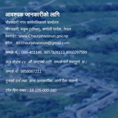
आवश्यक जानकारीको लागि
चौरजहारी नगर कार्यपालिकाको कार्यालय
चौरजहारी, रुकुम (पश्चिम), कर्णाली प्रदेश, नेपाल
वेबसाईट:
www.Chaurjaharimun.gov.np
इमेल:
ito.chaurjaharimun@
gmail.com
सम्पर्क नं. :
088-401146, 9857826111,9860297599
कल सेन्टर २४ औं घन्टाको लागि सम्पर्क गर्न सक्नुहुने छ।
सम्पर्क नं. 9858067211
गुनासो दर्ता तथा अन्य जानकारीका लागी पैसा नलाग्ने
टोल फ्रि नम्बर ः 18-105-000-180