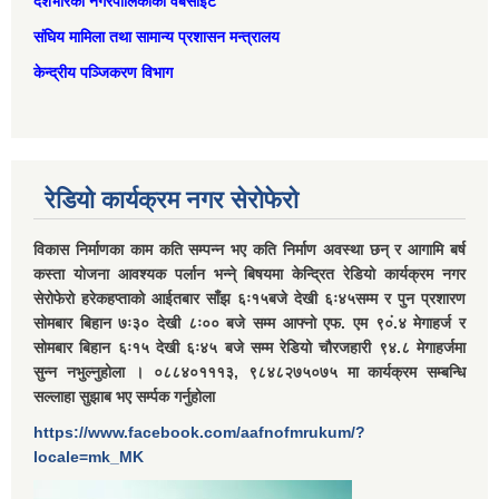
देशभरिका नगरपालिकाको वेबसाइट
संघिय मामिला तथा सामान्‍य प्रशासन मन्त्रालय
केन्द्रीय पञ्जिकरण विभाग
रेडियो कार्यक्रम नगर सेरोफेरो
विकास निर्माणका काम कति सम्पन्न भए कति निर्माण अवस्था छन् र आगामि बर्ष
कस्ता योजना आवश्यक पर्लान भन्ने् बिषयमा केन्द्रित रेडियो कार्यक्रम नगर
सेरोफेरो हरेकहप्ताको आईतबार साँझ ६ः१५बजे देखी ६ः४५सम्म र पुन प्रशारण
सोमबार बिहान ७ः३० देखी ८ः०० बजे सम्म आफ्नो एफ. एम ९०ं.४ मेगाहर्ज र
सोमबार बिहान ६ः१५ देखी ६ः४५ बजे सम्म रेडियो चौरजहारी ९४.८ मेगाहर्जमा
सुन्न नभुल्नुहोला । ०८८४०१११३, ९८४८२७५०७५ मा कार्यक्रम सम्बन्धि
सल्लाहा सुझाब भए सर्म्पक गर्नुहोला
https://www.facebook.com/aafnofmrukum/?
locale=mk_MK