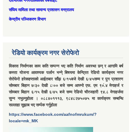
देशभरिका नगरपालिकाको वेबसाइट
संघिय मामिला तथा सामान्‍य प्रशासन मन्त्रालय
केन्द्रीय पञ्जिकरण विभाग
रेडियो कार्यक्रम नगर सेरोफेरो
विकास निर्माणका काम कति सम्पन्न भए कति निर्माण अवस्था छन् र आगामि बर्ष
कस्ता योजना आवश्यक पर्लान भन्ने् बिषयमा केन्द्रित रेडियो कार्यक्रम नगर
सेरोफेरो हरेकहप्ताको आईतबार साँझ ६ः१५बजे देखी ६ः४५सम्म र पुन प्रशारण
सोमबार बिहान ७ः३० देखी ८ः०० बजे सम्म आफ्नो एफ. एम ९०ं.४ मेगाहर्ज र
सोमबार बिहान ६ः१५ देखी ६ः४५ बजे सम्म रेडियो चौरजहारी ९४.८ मेगाहर्जमा
सुन्न नभुल्नुहोला । ०८८४०१११३, ९८४८२७५०७५ मा कार्यक्रम सम्बन्धि
सल्लाहा सुझाब भए सर्म्पक गर्नुहोला
https://www.facebook.com/aafnofmrukum/?
locale=mk_MK