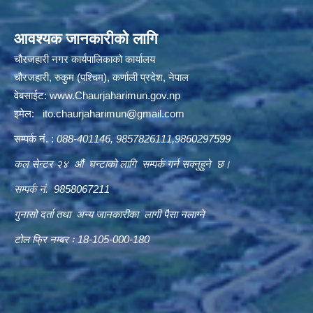
आवश्यक जानकारीको लागि
चौरजहारी नगर कार्यपालिकाको कार्यालय
चौरजहारी, रुकुम (पश्चिम), कर्णाली प्रदेश, नेपाल
वेबसाईट:
www.Chaurjaharimun.gov.np
इमेल:
ito.chaurjaharimun@
gmail.com
सम्पर्क नं. :
088-401146, 9857826111,9860297599
कल सेन्टर २४ औं घन्टाको लागि सम्पर्क गर्न सक्नुहुने छ।
सम्पर्क नं. 9858067211
गुनासो दर्ता तथा अन्य जानकारीका लागी पैसा नलाग्ने
टोल फ्रि नम्बर ः 18-105-000-180