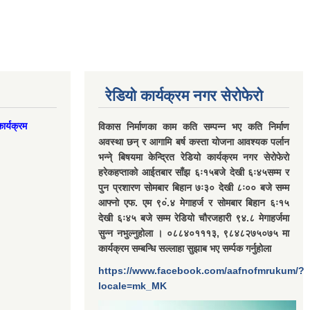
रेडियो कार्यक्रम नगर सेरोफेरो
ार्यक्रम
विकास निर्माणका काम कति सम्पन्न भए कति निर्माण
अवस्था छन् र आगामि बर्ष कस्ता योजना आवश्यक पर्लान
भन्ने् बिषयमा केन्द्रित रेडियो कार्यक्रम नगर सेरोफेरो
हरेकहप्ताको आईतबार साँझ ६ः१५बजे देखी ६ः४५सम्म र
पुन प्रशारण सोमबार बिहान ७ः३० देखी ८ः०० बजे सम्म
आफ्नो एफ. एम ९०ं.४ मेगाहर्ज र सोमबार बिहान ६ः१५
देखी ६ः४५ बजे सम्म रेडियो चौरजहारी ९४.८ मेगाहर्जमा
सुन्न नभुल्नुहोला । ०८८४०१११३, ९८४८२७५०७५ मा
कार्यक्रम सम्बन्धि सल्लाहा सुझाब भए सर्म्पक गर्नुहोला
https://www.facebook.com/aafnofmrukum/?
locale=mk_MK