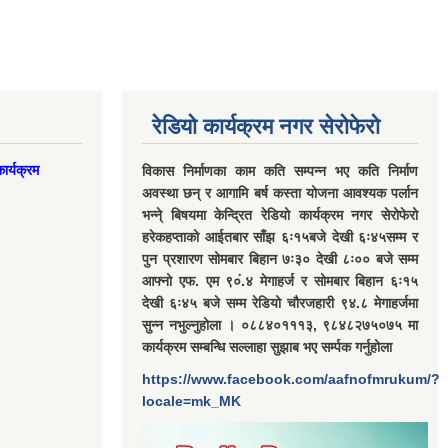
रेडियो कार्यक्रम नगर सेरोफेरो
ार्यक्रम
विकास निर्माणका काम कति सम्पन्न भए कति निर्माण
अवस्था छन् र आगामि बर्ष कस्ता योजना आवश्यक पर्लान
भन्ने् बिषयमा केन्द्रित रेडियो कार्यक्रम नगर सेरोफेरो
हरेकहप्ताको आईतबार साँझ ६ः१५बजे देखी ६ः४५सम्म र
पुन प्रशारण सोमबार बिहान ७ः३० देखी ८ः०० बजे सम्म
आफ्नो एफ. एम ९०ं.४ मेगाहर्ज र सोमबार बिहान ६ः१५
देखी ६ः४५ बजे सम्म रेडियो चौरजहारी ९४.८ मेगाहर्जमा
सुन्न नभुल्नुहोला । ०८८४०१११३, ९८४८२७५०७५ मा
कार्यक्रम सम्बन्धि सल्लाहा सुझाब भए सर्म्पक गर्नुहोला
https://www.facebook.com/aafnofmrukum/?
locale=mk_MK