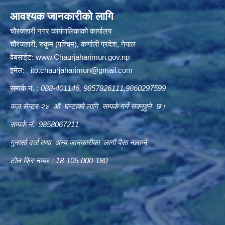
आवश्यक जानकारीको लागि
चौरजहारी नगर कार्यपालिकाको कार्यालय
चौरजहारी, रुकुम (पश्चिम), कर्णाली प्रदेश, नेपाल
वेबसाईट:
www.Chaurjaharimun.gov.np
इमेल:
ito.chaurjaharimun@
gmail.com
सम्पर्क नं. :
088-401146, 9857826111,9860297599
कल सेन्टर २४ औं घन्टाको लागि सम्पर्क गर्न सक्नुहुने छ।
सम्पर्क नं. 9858067211
गुनासो दर्ता तथा अन्य जानकारीका लागी पैसा नलाग्ने
टोल फ्रि नम्बर ः 18-105-000-180