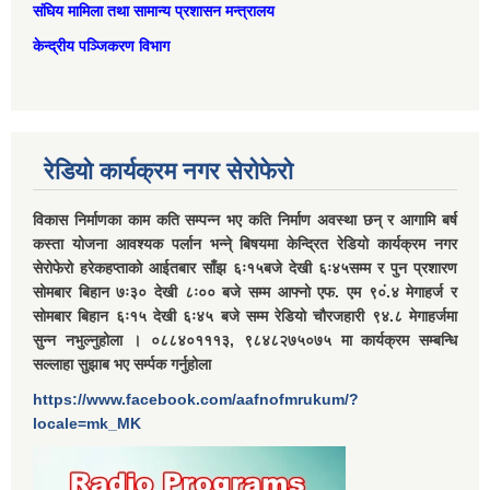
संघिय मामिला तथा सामान्‍य प्रशासन मन्त्रालय
केन्द्रीय पञ्जिकरण विभाग
रेडियो कार्यक्रम नगर सेरोफेरो
विकास निर्माणका काम कति सम्पन्न भए कति निर्माण अवस्था छन् र आगामि बर्ष
कस्ता योजना आवश्यक पर्लान भन्ने् बिषयमा केन्द्रित रेडियो कार्यक्रम नगर
सेरोफेरो हरेकहप्ताको आईतबार साँझ ६ः१५बजे देखी ६ः४५सम्म र पुन प्रशारण
सोमबार बिहान ७ः३० देखी ८ः०० बजे सम्म आफ्नो एफ. एम ९०ं.४ मेगाहर्ज र
सोमबार बिहान ६ः१५ देखी ६ः४५ बजे सम्म रेडियो चौरजहारी ९४.८ मेगाहर्जमा
सुन्न नभुल्नुहोला । ०८८४०१११३, ९८४८२७५०७५ मा कार्यक्रम सम्बन्धि
सल्लाहा सुझाब भए सर्म्पक गर्नुहोला
https://www.facebook.com/aafnofmrukum/?
locale=mk_MK