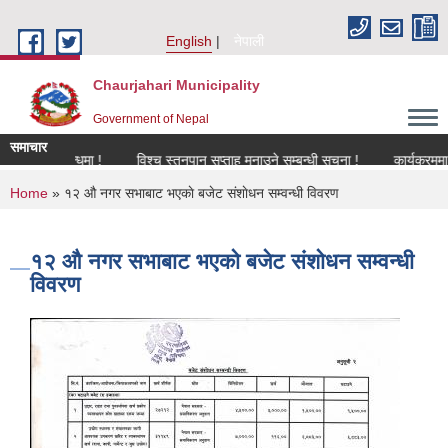
Skip to main content
English
नेपाली
Chaurjahari Municipality
Government of Nepal
समाचार
 सम्बन्धमा !
विश्च स्तनपान सप्ताह मनाउने सम्बन्धी सूचना !
कार्यक्रममा उपस्थित
You are here
Home
» १२ औ‌ नगर सभाबाट भएकाे बजेट स‌ंशाेधन सम्वन्धी विवरण
१२ औ‌ नगर सभाबाट भएकाे बजेट स‌ंशाेधन सम्वन्धी
विवरण