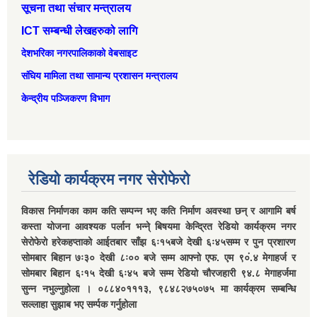
सूचना तथा संचार मन्त्रालय
ICT सम्बन्धी लेखहरुको लागि
देशभरिका नगरपालिकाको वेबसाइट
संघिय मामिला तथा सामान्‍य प्रशासन मन्त्रालय
केन्द्रीय पञ्जिकरण विभाग
रेडियो कार्यक्रम नगर सेरोफेरो
विकास निर्माणका काम कति सम्पन्न भए कति निर्माण अवस्था छन् र आगामि बर्ष
कस्ता योजना आवश्यक पर्लान भन्ने् बिषयमा केन्द्रित रेडियो कार्यक्रम नगर
सेरोफेरो हरेकहप्ताको आईतबार साँझ ६ः१५बजे देखी ६ः४५सम्म र पुन प्रशारण
सोमबार बिहान ७ः३० देखी ८ः०० बजे सम्म आफ्नो एफ. एम ९०ं.४ मेगाहर्ज र
सोमबार बिहान ६ः१५ देखी ६ः४५ बजे सम्म रेडियो चौरजहारी ९४.८ मेगाहर्जमा
सुन्न नभुल्नुहोला । ०८८४०१११३, ९८४८२७५०७५ मा कार्यक्रम सम्बन्धि
सल्लाहा सुझाब भए सर्म्पक गर्नुहोला