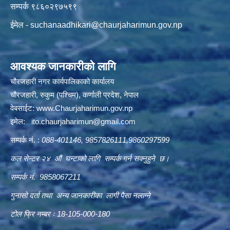
सम्पर्क ९८६०२९७५९९
ईमेल -
suchanaadhikari@chaurjaharimun.gov.np
आवश्यक जानकारीको लागि
चौरजहारी नगर कार्यपालिकाको कार्यालय
चौरजहारी, रुकुम (पश्चिम), कर्णाली प्रदेश, नेपाल
वेबसाईट:
www.Chaurjaharimun.gov.np
इमेल:
ito.chaurjaharimun@
gmail.com
सम्पर्क नं. :
088-401146, 9857826111,9860297599
कल सेन्टर २४ औं घन्टाको लागि सम्पर्क गर्न सक्नुहुने छ।
सम्पर्क नं. 9858067211
गुनासो दर्ता तथा अन्य जानकारीका लागी पैसा नलाग्ने
टोल फ्रि नम्बर ः 18-105-000-180