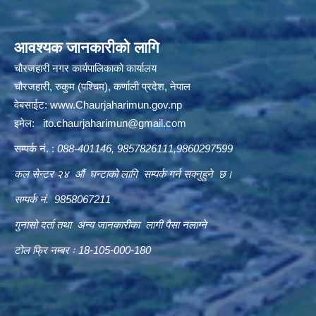
आवश्यक जानकारीको लागि
चौरजहारी नगर कार्यपालिकाको कार्यालय
चौरजहारी, रुकुम (पश्चिम), कर्णाली प्रदेश, नेपाल
वेबसाईट:
www.Chaurjaharimun.gov.np
इमेल:
ito.chaurjaharimun@
gmail.com
सम्पर्क नं. :
088-401146, 9857826111,9860297599
कल सेन्टर २४ औं घन्टाको लागि सम्पर्क गर्न सक्नुहुने छ।
सम्पर्क नं. 9858067211
गुनासो दर्ता तथा अन्य जानकारीका लागी पैसा नलाग्ने
टोल फ्रि नम्बर ः 18-105-000-180