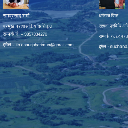
रामप्रसाद शर्मा
धर्मराज विष्ट
प्रमुख प्रशासकिय अधिकृत
सूचना प्रविधि अध
सम्पर्क नं. -
9857834270
सम्पर्क ९८६०२९
इमेल -
ito.chaurjaharimun@
gmail.com
ईमेल -
suchana