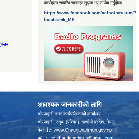
कार्यक्रम सम्बन्धि सल्लाहा सुझाब भए सर्म्पक गर्नुहोला
https://www.facebook.com/aafnofmrukum/?
locale=mk_MK
त्रालय
आवश्यक जानकारीको लागि
चौरजहारी नगर कार्यपालिकाको कार्यालय
चौरजहारी, रुकुम (पश्चिम), कर्णाली प्रदेश, नेपाल
वेबसाईट:
www.Chaurjaharimun.gov.np
इमेल:
ito.chaurjaharimun@
gmail.com