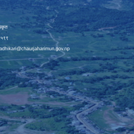
िकृत
७५९९
adhikari@chaurjaharimun.gov.np