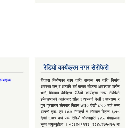
रेडियो कार्यक्रम नगर सेरोफेरो
ार्यक्रम
विकास निर्माणका काम कति सम्पन्न भए कति निर्माण
अवस्था छन् र आगामि बर्ष कस्ता योजना आवश्यक पर्लान
भन्ने् बिषयमा केन्द्रित रेडियो कार्यक्रम नगर सेरोफेरो
हरेकहप्ताको आईतबार साँझ ६ः१५बजे देखी ६ः४५सम्म र
पुन प्रशारण सोमबार बिहान ७ः३० देखी ८ः०० बजे सम्म
आफ्नो एफ. एम ९०ं.४ मेगाहर्ज र सोमबार बिहान ६ः१५
देखी ६ः४५ बजे सम्म रेडियो चौरजहारी ९४.८ मेगाहर्जमा
सुन्न नभुल्नुहोला । ०८८४०१११३, ९८४८२७५०७५ मा