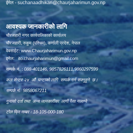
ईमेल -
suchanaadhikari@chaurjaharimun.gov.np
आवश्यक जानकारीको लागि
चौरजहारी नगर कार्यपालिकाको कार्यालय
चौरजहारी, रुकुम (पश्चिम), कर्णाली प्रदेश, नेपाल
वेबसाईट:
www.Chaurjaharimun.gov.np
इमेल:
ito.chaurjaharimun@
gmail.com
सम्पर्क नं. :
088-401146, 9857826111,9860297599
कल सेन्टर २४ औं घन्टाको लागि सम्पर्क गर्न सक्नुहुने छ।
सम्पर्क नं. 9858067211
गुनासो दर्ता तथा अन्य जानकारीका लागी पैसा नलाग्ने
टोल फ्रि नम्बर ः 18-105-000-180