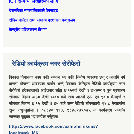
ICT सम्बन्धी लेखहरुको लागि
देशभरिका नगरपालिकाको वेबसाइट
संघिय मामिला तथा सामान्‍य प्रशासन मन्त्रालय
केन्द्रीय पञ्जिकरण विभाग
रेडियो कार्यक्रम नगर सेरोफेरो
विकास निर्माणका काम कति सम्पन्न भए कति निर्माण अवस्था छन् र आगामि बर्ष
कस्ता योजना आवश्यक पर्लान भन्ने् बिषयमा केन्द्रित रेडियो कार्यक्रम नगर
सेरोफेरो हरेकहप्ताको आईतबार साँझ ६ः१५बजे देखी ६ः४५सम्म र पुन प्रशारण
सोमबार बिहान ७ः३० देखी ८ः०० बजे सम्म आफ्नो एफ. एम ९०ं.४ मेगाहर्ज र
सोमबार बिहान ६ः१५ देखी ६ः४५ बजे सम्म रेडियो चौरजहारी ९४.८ मेगाहर्जमा
सुन्न नभुल्नुहोला । ०८८४०१११३, ९८४८२७५०७५ मा कार्यक्रम सम्बन्धि
सल्लाहा सुझाब भए सर्म्पक गर्नुहोला
https://www.facebook.com/aafnofmrukum/?
locale=mk_MK