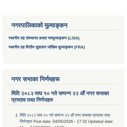
नगरपालिकाको मुल्याङ्कन
स्थानीय तह संस्थागत क्षमता स्वमूल्याङ्कन (LISA)
स्थानीय तह वित्तीय सुशासन जोखिम मूल्याङ्कन (FRA)
नगर सभाका निर्णयहरू
आधारभूत तथा माध्यमिक तहका प्रधानध्यापकसँग चौरजहारी नगरपालिकाले गरेको कार्य सम्पादन करार सम्झौता ।
मिति २०८२ माघ १० गते सम्पन्न २२ औं नगर सभाका
सामाजिक सुरक्षा भत्ता नाम दर्ता र नाम नवीकरणका लागि दिईने निवेदनको ढांचा
प्रस्ताव तथा निर्णयहरु
प्रकोप ब्यबस्थापन कोषमा सहयोग गर्ने संघ सस्था तथा व्यक्तिहरुको एकिकृत बिवरण
मिति २०८२ माघ १० गते सम्पन्न २२ औं नगर सभाका प्रस्ताव तथा
निर्णयहरु
Post date:
04/06/2026 - 17:32
Updated date: