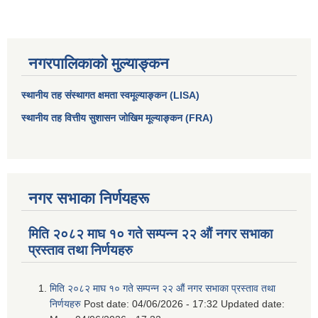
नगरपालिकाको मुल्याङ्कन
स्थानीय तह संस्थागत क्षमता स्वमूल्याङ्कन (LISA)
स्थानीय तह वित्तीय सुशासन जोखिम मूल्याङ्कन (FRA)
नगर सभाका निर्णयहरू
आधारभूत तथा माध्यमिक तहका प्रधानध्यापकसँग चौरजहारी नगरपालिकाले गरेको कार्य सम्पादन करार सम्झौता ।
मिति २०८२ माघ १० गते सम्पन्न २२ औं नगर सभाका
सामाजिक सुरक्षा भत्ता नाम दर्ता र नाम नवीकरणका लागि दिईने निवेदनको ढांचा
प्रस्ताव तथा निर्णयहरु
प्रकोप ब्यबस्थापन कोषमा सहयोग गर्ने संघ सस्था तथा व्यक्तिहरुको एकिकृत बिवरण
मिति २०८२ माघ १० गते सम्पन्न २२ औं नगर सभाका प्रस्ताव तथा
निर्णयहरु
Post date:
04/06/2026 - 17:32
Updated date: