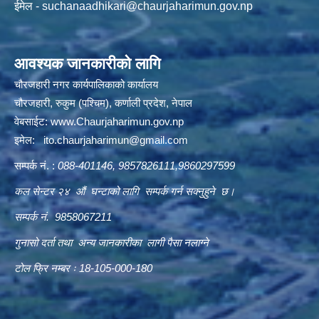
ईमेल -
suchanaadhikari@chaurjaharimun.gov.np
आवश्यक जानकारीको लागि
चौरजहारी नगर कार्यपालिकाको कार्यालय
चौरजहारी, रुकुम (पश्चिम), कर्णाली प्रदेश, नेपाल
वेबसाईट:
www.Chaurjaharimun.gov.np
इमेल:
ito.chaurjaharimun@
gmail.com
सम्पर्क नं. :
088-401146, 9857826111,9860297599
कल सेन्टर २४ औं घन्टाको लागि सम्पर्क गर्न सक्नुहुने छ।
सम्पर्क नं. 9858067211
गुनासो दर्ता तथा अन्य जानकारीका लागी पैसा नलाग्ने
टोल फ्रि नम्बर ः 18-105-000-180