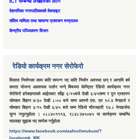
ICT सम्बन्धी लेखहरुको लागि
देशभरिका नगरपालिकाको वेबसाइट
संघिय मामिला तथा सामान्‍य प्रशासन मन्त्रालय
केन्द्रीय पञ्जिकरण विभाग
रेडियो कार्यक्रम नगर सेरोफेरो
विकास निर्माणका काम कति सम्पन्न भए कति निर्माण अवस्था छन् र आगामि बर्ष
कस्ता योजना आवश्यक पर्लान भन्ने् बिषयमा केन्द्रित रेडियो कार्यक्रम नगर
सेरोफेरो हरेकहप्ताको आईतबार साँझ ६ः१५बजे देखी ६ः४५सम्म र पुन प्रशारण
सोमबार बिहान ७ः३० देखी ८ः०० बजे सम्म आफ्नो एफ. एम ९०ं.४ मेगाहर्ज र
सोमबार बिहान ६ः१५ देखी ६ः४५ बजे सम्म रेडियो चौरजहारी ९४.८ मेगाहर्जमा
सुन्न नभुल्नुहोला । ०८८४०१११३, ९८४८२७५०७५ मा कार्यक्रम सम्बन्धि
सल्लाहा सुझाब भए सर्म्पक गर्नुहोला
https://www.facebook.com/aafnofmrukum/?
locale=mk_MK