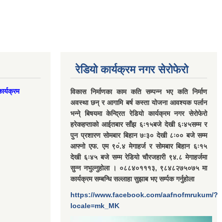
रेडियो कार्यक्रम नगर सेरोफेरो
ार्यक्रम
विकास निर्माणका काम कति सम्पन्न भए कति निर्माण
अवस्था छन् र आगामि बर्ष कस्ता योजना आवश्यक पर्लान
भन्ने् बिषयमा केन्द्रित रेडियो कार्यक्रम नगर सेरोफेरो
हरेकहप्ताको आईतबार साँझ ६ः१५बजे देखी ६ः४५सम्म र
पुन प्रशारण सोमबार बिहान ७ः३० देखी ८ः०० बजे सम्म
आफ्नो एफ. एम ९०ं.४ मेगाहर्ज र सोमबार बिहान ६ः१५
देखी ६ः४५ बजे सम्म रेडियो चौरजहारी ९४.८ मेगाहर्जमा
सुन्न नभुल्नुहोला । ०८८४०१११३, ९८४८२७५०७५ मा
कार्यक्रम सम्बन्धि सल्लाहा सुझाब भए सर्म्पक गर्नुहोला
https://www.facebook.com/aafnofmrukum/?
locale=mk_MK