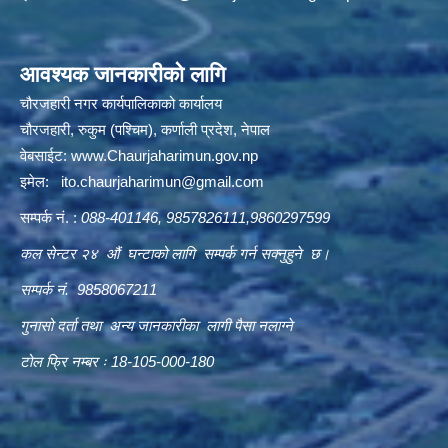
आवश्यक जानकारीको लागि
चौरजहारी नगर कार्यपालिकाको कार्यालय
चौरजहारी, रुकुम (पश्चिम), कर्णाली प्रदेश, नेपाल
वेबसाईट:
www.Chaurjaharimun.gov.np
इमेल:
ito.chaurjaharimun@
gmail.com
सम्पर्क नं. :
088-401146, 9857826111,9860297599
कल सेन्टर २४ औं घन्टाको लागि सम्पर्क गर्न सक्नुहुने छ।
सम्पर्क नं. 9858067211
गुनासो दर्ता तथा अन्य जानकारीका लागी पैसा नलाग्ने
टोल फ्रि नम्बर ः 18-105-000-180