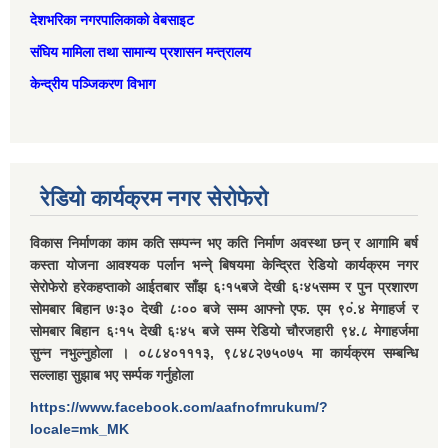
देशभरिका नगरपालिकाको वेबसाइट
संघिय मामिला तथा सामान्‍य प्रशासन मन्त्रालय
केन्द्रीय पञ्जिकरण विभाग
रेडियो कार्यक्रम नगर सेरोफेरो
विकास निर्माणका काम कति सम्पन्न भए कति निर्माण अवस्था छन् र आगामि बर्ष
कस्ता योजना आवश्यक पर्लान भन्ने् बिषयमा केन्द्रित रेडियो कार्यक्रम नगर
सेरोफेरो हरेकहप्ताको आईतबार साँझ ६ः१५बजे देखी ६ः४५सम्म र पुन प्रशारण
सोमबार बिहान ७ः३० देखी ८ः०० बजे सम्म आफ्नो एफ. एम ९०ं.४ मेगाहर्ज र
सोमबार बिहान ६ः१५ देखी ६ः४५ बजे सम्म रेडियो चौरजहारी ९४.८ मेगाहर्जमा
सुन्न नभुल्नुहोला । ०८८४०१११३, ९८४८२७५०७५ मा कार्यक्रम सम्बन्धि
सल्लाहा सुझाब भए सर्म्पक गर्नुहोला
https://www.facebook.com/aafnofmrukum/?
locale=mk_MK