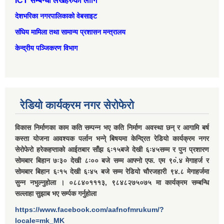
ICT सम्बन्धी लेखहरुको लागि
देशभरिका नगरपालिकाको वेबसाइट
संघिय मामिला तथा सामान्‍य प्रशासन मन्त्रालय
केन्द्रीय पञ्जिकरण विभाग
रेडियो कार्यक्रम नगर सेरोफेरो
विकास निर्माणका काम कति सम्पन्न भए कति निर्माण अवस्था छन् र आगामि बर्ष
कस्ता योजना आवश्यक पर्लान भन्ने् बिषयमा केन्द्रित रेडियो कार्यक्रम नगर
सेरोफेरो हरेकहप्ताको आईतबार साँझ ६ः१५बजे देखी ६ः४५सम्म र पुन प्रशारण
सोमबार बिहान ७ः३० देखी ८ः०० बजे सम्म आफ्नो एफ. एम ९०ं.४ मेगाहर्ज र
सोमबार बिहान ६ः१५ देखी ६ः४५ बजे सम्म रेडियो चौरजहारी ९४.८ मेगाहर्जमा
सुन्न नभुल्नुहोला । ०८८४०१११३, ९८४८२७५०७५ मा कार्यक्रम सम्बन्धि
सल्लाहा सुझाब भए सर्म्पक गर्नुहोला
https://www.facebook.com/aafnofmrukum/?
locale=mk_MK