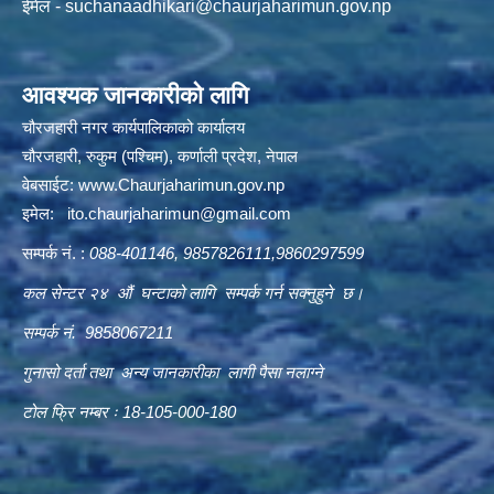
ईमेल -
suchanaadhikari@chaurjaharimun.gov.np
आवश्यक जानकारीको लागि
चौरजहारी नगर कार्यपालिकाको कार्यालय
चौरजहारी, रुकुम (पश्चिम), कर्णाली प्रदेश, नेपाल
वेबसाईट:
www.Chaurjaharimun.gov.np
इमेल:
ito.chaurjaharimun@
gmail.com
सम्पर्क नं. :
088-401146, 9857826111,9860297599
कल सेन्टर २४ औं घन्टाको लागि सम्पर्क गर्न सक्नुहुने छ।
सम्पर्क नं. 9858067211
गुनासो दर्ता तथा अन्य जानकारीका लागी पैसा नलाग्ने
टोल फ्रि नम्बर ः 18-105-000-180