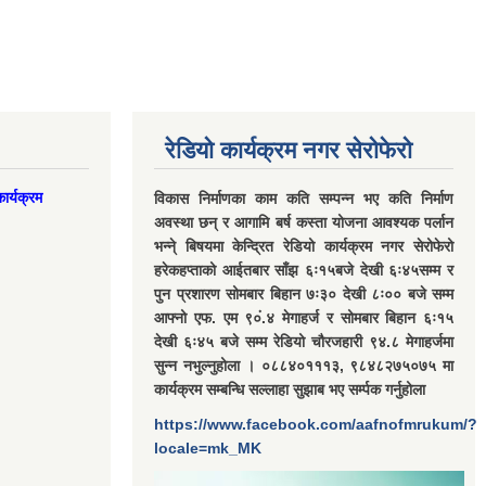
रेडियो कार्यक्रम नगर सेरोफेरो
ार्यक्रम
विकास निर्माणका काम कति सम्पन्न भए कति निर्माण
अवस्था छन् र आगामि बर्ष कस्ता योजना आवश्यक पर्लान
भन्ने् बिषयमा केन्द्रित रेडियो कार्यक्रम नगर सेरोफेरो
हरेकहप्ताको आईतबार साँझ ६ः१५बजे देखी ६ः४५सम्म र
पुन प्रशारण सोमबार बिहान ७ः३० देखी ८ः०० बजे सम्म
आफ्नो एफ. एम ९०ं.४ मेगाहर्ज र सोमबार बिहान ६ः१५
देखी ६ः४५ बजे सम्म रेडियो चौरजहारी ९४.८ मेगाहर्जमा
सुन्न नभुल्नुहोला । ०८८४०१११३, ९८४८२७५०७५ मा
कार्यक्रम सम्बन्धि सल्लाहा सुझाब भए सर्म्पक गर्नुहोला
https://www.facebook.com/aafnofmrukum/?
locale=mk_MK