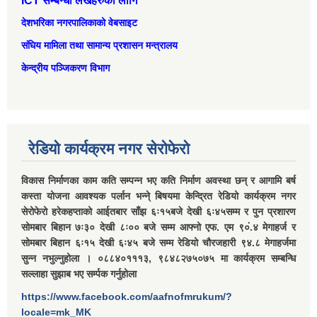
ICT सम्बन्धी लेखहरुको लागि
देशभरिका नगरपालिकाको वेबसाइट
संघिय मामिला तथा सामान्‍य प्रशासन मन्त्रालय
केन्द्रीय पञ्जिकरण विभाग
रेडियो कार्यक्रम नगर सेरोफेरो
विकास निर्माणका काम कति सम्पन्न भए कति निर्माण अवस्था छन् र आगामि बर्ष
कस्ता योजना आवश्यक पर्लान भन्ने् बिषयमा केन्द्रित रेडियो कार्यक्रम नगर
सेरोफेरो हरेकहप्ताको आईतबार साँझ ६ः१५बजे देखी ६ः४५सम्म र पुन प्रशारण
सोमबार बिहान ७ः३० देखी ८ः०० बजे सम्म आफ्नो एफ. एम ९०ं.४ मेगाहर्ज र
सोमबार बिहान ६ः१५ देखी ६ः४५ बजे सम्म रेडियो चौरजहारी ९४.८ मेगाहर्जमा
सुन्न नभुल्नुहोला । ०८८४०१११३, ९८४८२७५०७५ मा कार्यक्रम सम्बन्धि
सल्लाहा सुझाब भए सर्म्पक गर्नुहोला
https://www.facebook.com/aafnofmrukum/?
locale=mk_MK