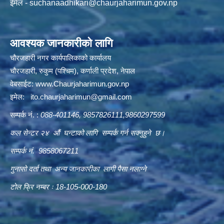
ईमेल -
suchanaadhikari@chaurjaharimun.gov.np
आवश्यक जानकारीको लागि
चौरजहारी नगर कार्यपालिकाको कार्यालय
चौरजहारी, रुकुम (पश्चिम), कर्णाली प्रदेश, नेपाल
वेबसाईट:
www.Chaurjaharimun.gov.np
इमेल:
ito.chaurjaharimun@
gmail.com
सम्पर्क नं. :
088-401146, 9857826111,9860297599
कल सेन्टर २४ औं घन्टाको लागि सम्पर्क गर्न सक्नुहुने छ।
सम्पर्क नं. 9858067211
गुनासो दर्ता तथा अन्य जानकारीका लागी पैसा नलाग्ने
टोल फ्रि नम्बर ः 18-105-000-180