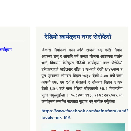
रेडियो कार्यक्रम नगर सेरोफेरो
ार्यक्रम
विकास निर्माणका काम कति सम्पन्न भए कति निर्माण
अवस्था छन् र आगामि बर्ष कस्ता योजना आवश्यक पर्लान
भन्ने् बिषयमा केन्द्रित रेडियो कार्यक्रम नगर सेरोफेरो
हरेकहप्ताको आईतबार साँझ ६ः१५बजे देखी ६ः४५सम्म र
पुन प्रशारण सोमबार बिहान ७ः३० देखी ८ः०० बजे सम्म
आफ्नो एफ. एम ९०ं.४ मेगाहर्ज र सोमबार बिहान ६ः१५
देखी ६ः४५ बजे सम्म रेडियो चौरजहारी ९४.८ मेगाहर्जमा
सुन्न नभुल्नुहोला । ०८८४०१११३, ९८४८२७५०७५ मा
कार्यक्रम सम्बन्धि सल्लाहा सुझाब भए सर्म्पक गर्नुहोला
https://www.facebook.com/aafnofmrukum/?
locale=mk_MK