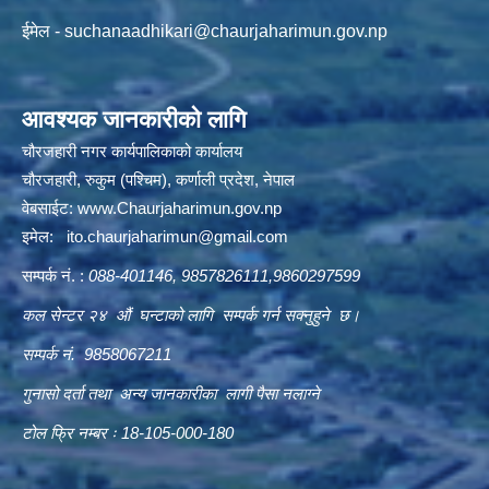
ईमेल -
suchanaadhikari@chaurjaharimun.gov.np
आवश्यक जानकारीको लागि
चौरजहारी नगर कार्यपालिकाको कार्यालय
चौरजहारी, रुकुम (पश्चिम), कर्णाली प्रदेश, नेपाल
वेबसाईट:
www.Chaurjaharimun.gov.np
इमेल:
ito.chaurjaharimun@
gmail.com
सम्पर्क नं. :
088-401146, 9857826111,9860297599
कल सेन्टर २४ औं घन्टाको लागि सम्पर्क गर्न सक्नुहुने छ।
सम्पर्क नं. 9858067211
गुनासो दर्ता तथा अन्य जानकारीका लागी पैसा नलाग्ने
टोल फ्रि नम्बर ः 18-105-000-180