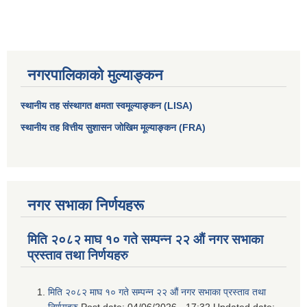
नगरपालिकाको मुल्याङ्कन
स्थानीय तह संस्थागत क्षमता स्वमूल्याङ्कन (LISA)
स्थानीय तह वित्तीय सुशासन जोखिम मूल्याङ्कन (FRA)
आधारभूत तथा माध्यमिक तहका प्रधानध्यापकसँग चौरजहारी नगरपालिकाले गरेको कार्य सम्पादन करार सम्झौता ।
नगर सभाका निर्णयहरू
सामाजिक सुरक्षा भत्ता नाम दर्ता र नाम नवीकरणका लागि दिईने निवेदनको ढांचा
मिति २०८२ माघ १० गते सम्पन्न २२ औं नगर सभाका
प्रस्ताव तथा निर्णयहरु
प्रकोप ब्यबस्थापन कोषमा सहयोग गर्ने संघ सस्था तथा व्यक्तिहरुको एकिकृत बिवरण
मिति २०८२ माघ १० गते सम्पन्न २२ औं नगर सभाका प्रस्ताव तथा
निर्णयहरु
Post date:
04/06/2026 - 17:32
Updated date: