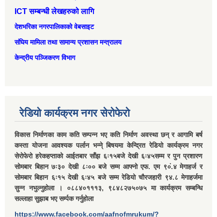
ICT सम्बन्धी लेखहरुको लागि
देशभरिका नगरपालिकाको वेबसाइट
संघिय मामिला तथा सामान्‍य प्रशासन मन्त्रालय
केन्द्रीय पञ्जिकरण विभाग
रेडियो कार्यक्रम नगर सेरोफेरो
विकास निर्माणका काम कति सम्पन्न भए कति निर्माण अवस्था छन् र आगामि बर्ष
कस्ता योजना आवश्यक पर्लान भन्ने् बिषयमा केन्द्रित रेडियो कार्यक्रम नगर
सेरोफेरो हरेकहप्ताको आईतबार साँझ ६ः१५बजे देखी ६ः४५सम्म र पुन प्रशारण
सोमबार बिहान ७ः३० देखी ८ः०० बजे सम्म आफ्नो एफ. एम ९०ं.४ मेगाहर्ज र
सोमबार बिहान ६ः१५ देखी ६ः४५ बजे सम्म रेडियो चौरजहारी ९४.८ मेगाहर्जमा
सुन्न नभुल्नुहोला । ०८८४०१११३, ९८४८२७५०७५ मा कार्यक्रम सम्बन्धि
सल्लाहा सुझाब भए सर्म्पक गर्नुहोला
https://www.facebook.com/aafnofmrukum/?