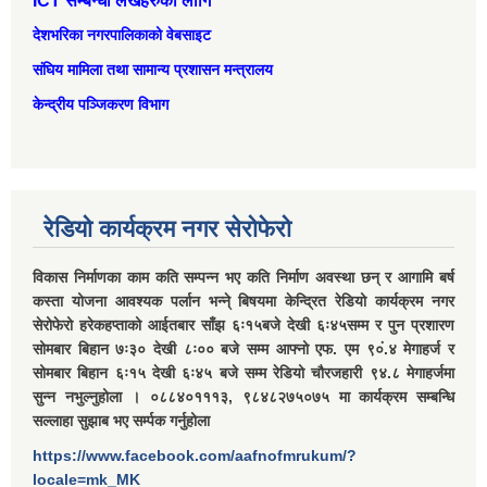
ICT सम्बन्धी लेखहरुको लागि
देशभरिका नगरपालिकाको वेबसाइट
संघिय मामिला तथा सामान्‍य प्रशासन मन्त्रालय
केन्द्रीय पञ्जिकरण विभाग
रेडियो कार्यक्रम नगर सेरोफेरो
विकास निर्माणका काम कति सम्पन्न भए कति निर्माण अवस्था छन् र आगामि बर्ष
कस्ता योजना आवश्यक पर्लान भन्ने् बिषयमा केन्द्रित रेडियो कार्यक्रम नगर
सेरोफेरो हरेकहप्ताको आईतबार साँझ ६ः१५बजे देखी ६ः४५सम्म र पुन प्रशारण
सोमबार बिहान ७ः३० देखी ८ः०० बजे सम्म आफ्नो एफ. एम ९०ं.४ मेगाहर्ज र
सोमबार बिहान ६ः१५ देखी ६ः४५ बजे सम्म रेडियो चौरजहारी ९४.८ मेगाहर्जमा
सुन्न नभुल्नुहोला । ०८८४०१११३, ९८४८२७५०७५ मा कार्यक्रम सम्बन्धि
सल्लाहा सुझाब भए सर्म्पक गर्नुहोला
https://www.facebook.com/aafnofmrukum/?
locale=mk_MK