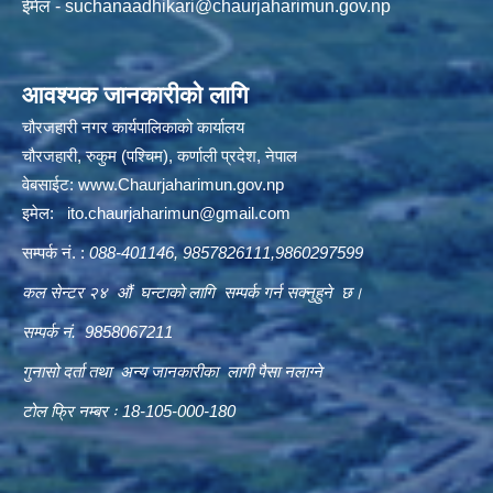
ईमेल -
suchanaadhikari@chaurjaharimun.gov.np
आवश्यक जानकारीको लागि
चौरजहारी नगर कार्यपालिकाको कार्यालय
चौरजहारी, रुकुम (पश्चिम), कर्णाली प्रदेश, नेपाल
वेबसाईट:
www.Chaurjaharimun.gov.np
इमेल:
ito.chaurjaharimun@
gmail.com
सम्पर्क नं. :
088-401146, 9857826111,9860297599
कल सेन्टर २४ औं घन्टाको लागि सम्पर्क गर्न सक्नुहुने छ।
सम्पर्क नं. 9858067211
गुनासो दर्ता तथा अन्य जानकारीका लागी पैसा नलाग्ने
टोल फ्रि नम्बर ः 18-105-000-180