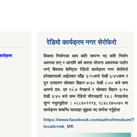
रेडियो कार्यक्रम नगर सेरोफेरो
ार्यक्रम
विकास निर्माणका काम कति सम्पन्न भए कति निर्माण
अवस्था छन् र आगामि बर्ष कस्ता योजना आवश्यक पर्लान
भन्ने् बिषयमा केन्द्रित रेडियो कार्यक्रम नगर सेरोफेरो
हरेकहप्ताको आईतबार साँझ ६ः१५बजे देखी ६ः४५सम्म र
पुन प्रशारण सोमबार बिहान ७ः३० देखी ८ः०० बजे सम्म
आफ्नो एफ. एम ९०ं.४ मेगाहर्ज र सोमबार बिहान ६ः१५
देखी ६ः४५ बजे सम्म रेडियो चौरजहारी ९४.८ मेगाहर्जमा
सुन्न नभुल्नुहोला । ०८८४०१११३, ९८४८२७५०७५ मा
कार्यक्रम सम्बन्धि सल्लाहा सुझाब भए सर्म्पक गर्नुहोला
https://www.facebook.com/aafnofmrukum/?
locale=mk_MK