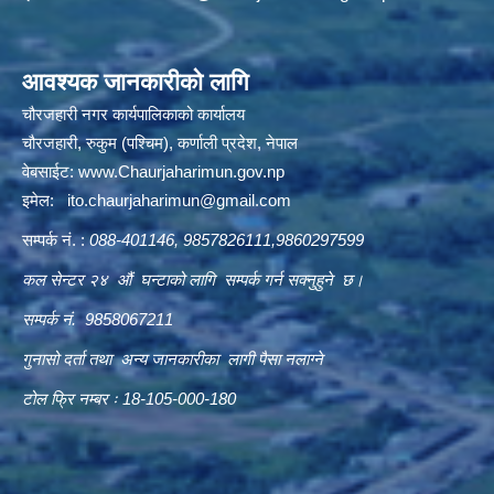
आवश्यक जानकारीको लागि
चौरजहारी नगर कार्यपालिकाको कार्यालय
चौरजहारी, रुकुम (पश्चिम), कर्णाली प्रदेश, नेपाल
वेबसाईट:
www.Chaurjaharimun.gov.np
इमेल:
ito.chaurjaharimun@
gmail.com
सम्पर्क नं. :
088-401146, 9857826111,9860297599
कल सेन्टर २४ औं घन्टाको लागि सम्पर्क गर्न सक्नुहुने छ।
सम्पर्क नं. 9858067211
गुनासो दर्ता तथा अन्य जानकारीका लागी पैसा नलाग्ने
टोल फ्रि नम्बर ः 18-105-000-180