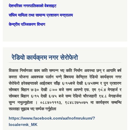
देशभरिका नगरपालिकाको वेबसाइट
संघिय मामिला तथा सामान्‍य प्रशासन मन्त्रालय
केन्द्रीय पञ्जिकरण विभाग
रेडियो कार्यक्रम नगर सेरोफेरो
विकास निर्माणका काम कति सम्पन्न भए कति निर्माण अवस्था छन् र आगामि बर्ष
कस्ता योजना आवश्यक पर्लान भन्ने् बिषयमा केन्द्रित रेडियो कार्यक्रम नगर
सेरोफेरो हरेकहप्ताको आईतबार साँझ ६ः१५बजे देखी ६ः४५सम्म र पुन प्रशारण
सोमबार बिहान ७ः३० देखी ८ः०० बजे सम्म आफ्नो एफ. एम ९०ं.४ मेगाहर्ज र
सोमबार बिहान ६ः१५ देखी ६ः४५ बजे सम्म रेडियो चौरजहारी ९४.८ मेगाहर्जमा
सुन्न नभुल्नुहोला । ०८८४०१११३, ९८४८२७५०७५ मा कार्यक्रम सम्बन्धि
सल्लाहा सुझाब भए सर्म्पक गर्नुहोला
https://www.facebook.com/aafnofmrukum/?
locale=mk_MK