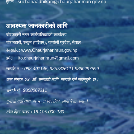
ईमेल -
suchanaadhikari@chaurjaharimun.gov.np
आवश्यक जानकारीको लागि
चौरजहारी नगर कार्यपालिकाको कार्यालय
चौरजहारी, रुकुम (पश्चिम), कर्णाली प्रदेश, नेपाल
वेबसाईट:
www.Chaurjaharimun.gov.np
इमेल:
ito.chaurjaharimun@
gmail.com
सम्पर्क नं. :
088-401146, 9857826111,9860297599
कल सेन्टर २४ औं घन्टाको लागि सम्पर्क गर्न सक्नुहुने छ।
सम्पर्क नं. 9858067211
गुनासो दर्ता तथा अन्य जानकारीका लागी पैसा नलाग्ने
टोल फ्रि नम्बर ः 18-105-000-180