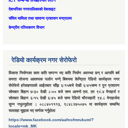
ICT सम्बन्धी लेखहरुको लागि
देशभरिका नगरपालिकाको वेबसाइट
संघिय मामिला तथा सामान्‍य प्रशासन मन्त्रालय
केन्द्रीय पञ्जिकरण विभाग
रेडियो कार्यक्रम नगर सेरोफेरो
विकास निर्माणका काम कति सम्पन्न भए कति निर्माण अवस्था छन् र आगामि बर्ष
कस्ता योजना आवश्यक पर्लान भन्ने् बिषयमा केन्द्रित रेडियो कार्यक्रम नगर
सेरोफेरो हरेकहप्ताको आईतबार साँझ ६ः१५बजे देखी ६ः४५सम्म र पुन प्रशारण
सोमबार बिहान ७ः३० देखी ८ः०० बजे सम्म आफ्नो एफ. एम ९०ं.४ मेगाहर्ज र
सोमबार बिहान ६ः१५ देखी ६ः४५ बजे सम्म रेडियो चौरजहारी ९४.८ मेगाहर्जमा
सुन्न नभुल्नुहोला । ०८८४०१११३, ९८४८२७५०७५ मा कार्यक्रम सम्बन्धि
सल्लाहा सुझाब भए सर्म्पक गर्नुहोला
https://www.facebook.com/aafnofmrukum/?
locale=mk_MK