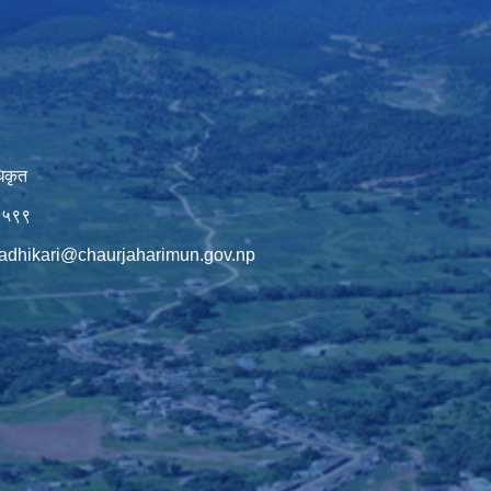
िकृत
७५९९
adhikari@chaurjaharimun.gov.np