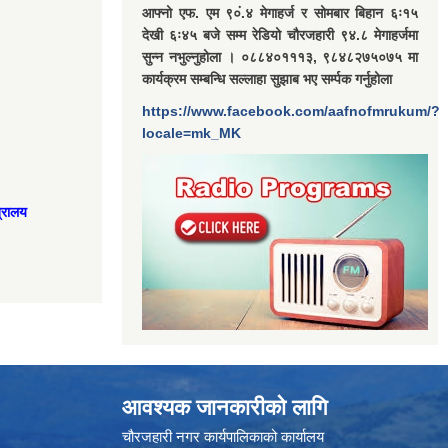
आफ्नो एफ. एम ९०ं.४ मेगाहर्ज र सोमबार बिहान ६ः१५
देखी ६ः४५ बजे सम्म रेडियो चौरजहारी ९४.८ मेगाहर्जमा
सुन्न नभुल्नुहोला । ०८८४०१११३, ९८४८२७५०७५ मा
कार्यक्रम सम्बन्धि सल्लाहा सुझाब भए सर्म्पक गर्नुहोला
https://www.facebook.com/aafnofmrukum/?
locale=mk_MK
त्रालय
आवश्यक जानकारीको लागि
चौरजहारी नगर कार्यपालिकाको कार्यालय