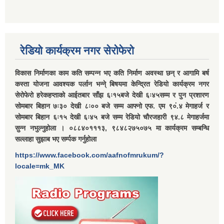
रेडियो कार्यक्रम नगर सेरोफेरो
विकास निर्माणका काम कति सम्पन्न भए कति निर्माण अवस्था छन् र आगामि बर्ष
कस्ता योजना आवश्यक पर्लान भन्ने् बिषयमा केन्द्रित रेडियो कार्यक्रम नगर
सेरोफेरो हरेकहप्ताको आईतबार साँझ ६ः१५बजे देखी ६ः४५सम्म र पुन प्रशारण
सोमबार बिहान ७ः३० देखी ८ः०० बजे सम्म आफ्नो एफ. एम ९०ं.४ मेगाहर्ज र
सोमबार बिहान ६ः१५ देखी ६ः४५ बजे सम्म रेडियो चौरजहारी ९४.८ मेगाहर्जमा
सुन्न नभुल्नुहोला । ०८८४०१११३, ९८४८२७५०७५ मा कार्यक्रम सम्बन्धि
सल्लाहा सुझाब भए सर्म्पक गर्नुहोला
https://www.facebook.com/aafnofmrukum/?
locale=mk_MK