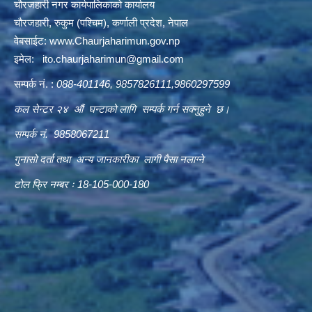
चौरजहारी नगर कार्यपालिकाको कार्यालय
चौरजहारी, रुकुम (पश्चिम), कर्णाली प्रदेश, नेपाल
वेबसाईट:
www.Chaurjaharimun.gov.np
इमेल:
ito.chaurjaharimun@
gmail.com
सम्पर्क नं. :
088-401146, 9857826111,9860297599
कल सेन्टर २४ औं घन्टाको लागि सम्पर्क गर्न सक्नुहुने छ।
सम्पर्क नं. 9858067211
गुनासो दर्ता तथा अन्य जानकारीका लागी पैसा नलाग्ने
टोल फ्रि नम्बर ः 18-105-000-180