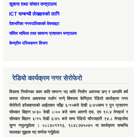
सूचना तथा संचार मन्त्रालय
ICT सम्बन्धी लेखहरुको लागि
देशभरिका नगरपालिकाको वेबसाइट
संघिय मामिला तथा सामान्‍य प्रशासन मन्त्रालय
केन्द्रीय पञ्जिकरण विभाग
रेडियो कार्यक्रम नगर सेरोफेरो
विकास निर्माणका काम कति सम्पन्न भए कति निर्माण अवस्था छन् र आगामि बर्ष
कस्ता योजना आवश्यक पर्लान भन्ने् बिषयमा केन्द्रित रेडियो कार्यक्रम नगर
सेरोफेरो हरेकहप्ताको आईतबार साँझ ६ः१५बजे देखी ६ः४५सम्म र पुन प्रशारण
सोमबार बिहान ७ः३० देखी ८ः०० बजे सम्म आफ्नो एफ. एम ९०ं.४ मेगाहर्ज र
सोमबार बिहान ६ः१५ देखी ६ः४५ बजे सम्म रेडियो चौरजहारी ९४.८ मेगाहर्जमा
सुन्न नभुल्नुहोला । ०८८४०१११३, ९८४८२७५०७५ मा कार्यक्रम सम्बन्धि
सल्लाहा सुझाब भए सर्म्पक गर्नुहोला