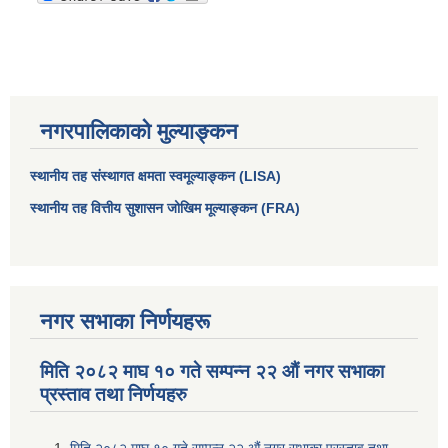
नगरपालिकाको मुल्याङ्कन
स्थानीय तह संस्थागत क्षमता स्वमूल्याङ्कन (LISA)
स्थानीय तह वित्तीय सुशासन जोखिम मूल्याङ्कन (FRA)
आधारभूत तथा माध्यमिक तहका प्रधानध्यापकसँग चौरजहारी नगरपालिकाले गरेको कार्य सम्पादन करार सम्झौता ।
नगर सभाका निर्णयहरू
सामाजिक सुरक्षा भत्ता नाम दर्ता र नाम नवीकरणका लागि दिईने निवेदनको ढांचा
मिति २०८२ माघ १० गते सम्पन्न २२ औं नगर सभाका
प्रस्ताव तथा निर्णयहरु
प्रकोप ब्यबस्थापन कोषमा सहयोग गर्ने संघ सस्था तथा व्यक्तिहरुको एकिकृत बिवरण
मिति २०८२ माघ १० गते सम्पन्न २२ औं नगर सभाका प्रस्ताव तथा