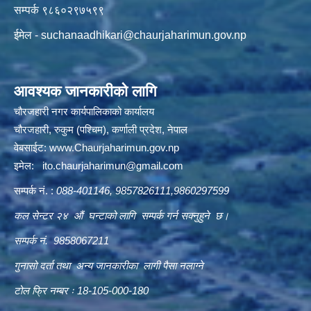
सम्पर्क ९८६०२९७५९९
ईमेल -
suchanaadhikari@chaurjaharimun.gov.np
आवश्यक जानकारीको लागि
चौरजहारी नगर कार्यपालिकाको कार्यालय
चौरजहारी, रुकुम (पश्चिम), कर्णाली प्रदेश, नेपाल
वेबसाईट:
www.Chaurjaharimun.gov.np
इमेल:
ito.chaurjaharimun@
gmail.com
सम्पर्क नं. :
088-401146, 9857826111,9860297599
कल सेन्टर २४ औं घन्टाको लागि सम्पर्क गर्न सक्नुहुने छ।
सम्पर्क नं. 9858067211
गुनासो दर्ता तथा अन्य जानकारीका लागी पैसा नलाग्ने
टोल फ्रि नम्बर ः 18-105-000-180