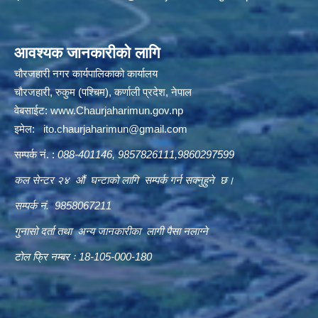
आवश्यक जानकारीको लागि
चौरजहारी नगर कार्यपालिकाको कार्यालय
चौरजहारी, रुकुम (पश्चिम), कर्णाली प्रदेश, नेपाल
वेबसाईट:
www.Chaurjaharimun.gov.np
इमेल:
ito.chaurjaharimun@
gmail.com
सम्पर्क नं. :
088-401146, 9857826111,9860297599
कल सेन्टर २४ औं घन्टाको लागि सम्पर्क गर्न सक्नुहुने छ।
सम्पर्क नं. 9858067211
गुनासो दर्ता तथा अन्य जानकारीका लागी पैसा नलाग्ने
टोल फ्रि नम्बर ः 18-105-000-180