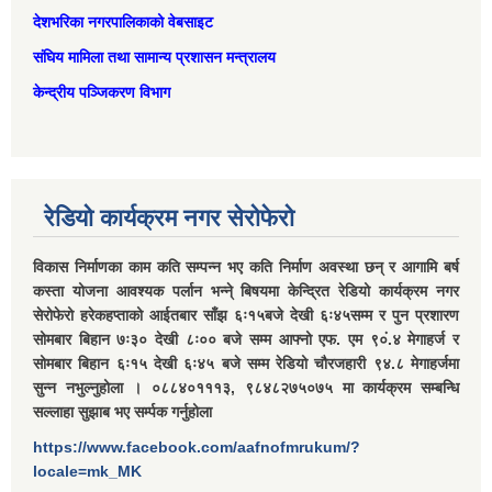
देशभरिका नगरपालिकाको वेबसाइट
संघिय मामिला तथा सामान्‍य प्रशासन मन्त्रालय
केन्द्रीय पञ्जिकरण विभाग
रेडियो कार्यक्रम नगर सेरोफेरो
विकास निर्माणका काम कति सम्पन्न भए कति निर्माण अवस्था छन् र आगामि बर्ष
कस्ता योजना आवश्यक पर्लान भन्ने् बिषयमा केन्द्रित रेडियो कार्यक्रम नगर
सेरोफेरो हरेकहप्ताको आईतबार साँझ ६ः१५बजे देखी ६ः४५सम्म र पुन प्रशारण
सोमबार बिहान ७ः३० देखी ८ः०० बजे सम्म आफ्नो एफ. एम ९०ं.४ मेगाहर्ज र
सोमबार बिहान ६ः१५ देखी ६ः४५ बजे सम्म रेडियो चौरजहारी ९४.८ मेगाहर्जमा
सुन्न नभुल्नुहोला । ०८८४०१११३, ९८४८२७५०७५ मा कार्यक्रम सम्बन्धि
सल्लाहा सुझाब भए सर्म्पक गर्नुहोला
https://www.facebook.com/aafnofmrukum/?
locale=mk_MK