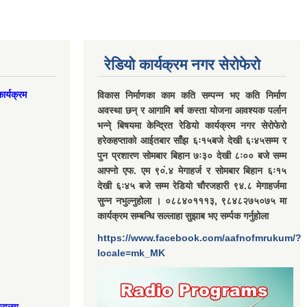
रेडियो कार्यक्रम नगर सेरोफेरो
ार्यक्रम
विकास निर्माणका काम कति सम्पन्न भए कति निर्माण
अवस्था छन् र आगामि बर्ष कस्ता योजना आवश्यक पर्लान
भन्ने् बिषयमा केन्द्रित रेडियो कार्यक्रम नगर सेरोफेरो
हरेकहप्ताको आईतबार साँझ ६ः१५बजे देखी ६ः४५सम्म र
पुन प्रशारण सोमबार बिहान ७ः३० देखी ८ः०० बजे सम्म
आफ्नो एफ. एम ९०ं.४ मेगाहर्ज र सोमबार बिहान ६ः१५
देखी ६ः४५ बजे सम्म रेडियो चौरजहारी ९४.८ मेगाहर्जमा
सुन्न नभुल्नुहोला । ०८८४०१११३, ९८४८२७५०७५ मा
कार्यक्रम सम्बन्धि सल्लाहा सुझाब भए सर्म्पक गर्नुहोला
https://www.facebook.com/aafnofmrukum/?
locale=mk_MK