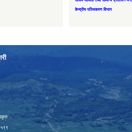
संघिय मामिला तथा सामान्‍य प्रशासन मन्
केन्द्रीय पञ्जिकरण विभाग
ारी
िकृत
७५९९