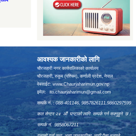
त्रालय
आवश्यक जानकारीको लागि
चौरजहारी नगर कार्यपालिकाको कार्यालय
चौरजहारी, रुकुम (पश्चिम), कर्णाली प्रदेश, नेपाल
वेबसाईट:
www.Chaurjaharimun.gov.np
इमेल:
ito.chaurjaharimun@
gmail.com
सम्पर्क नं. :
088-401146, 9857826111,9860297599
कल सेन्टर २४ औं घन्टाको लागि सम्पर्क गर्न सक्नुहुने छ।
सम्पर्क नं. 9858067211
गुनासो दर्ता तथा अन्य जानकारीका लागी पैसा नलाग्ने