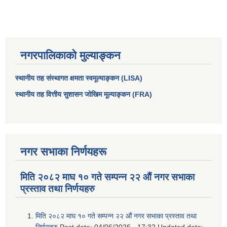
नगरपालिकाको मुल्याङ्कन
स्थानीय तह संस्थागत क्षमता स्वमूल्याङ्कन (LISA)
स्थानीय तह वित्तीय सुशासन जोखिम मूल्याङ्कन (FRA)
आधारभूत तथा माध्यमिक तहका प्रधानध्यापकसँग चौरजहारी नगरपालिकाले गरेको कार्य सम्पादन करार सम्झौता ।
नगर सभाका निर्णयहरू
सामाजिक सुरक्षा भत्ता नाम दर्ता र नाम नवीकरणका लागि दिईने निवेदनको ढांचा
मिति २०८२ माघ १० गते सम्पन्न २२ औं नगर सभाका
प्रस्ताव तथा निर्णयहरु
प्रकोप ब्यबस्थापन कोषमा सहयोग गर्ने संघ सस्था तथा व्यक्तिहरुको एकिकृत बिवरण
मिति २०८२ माघ १० गते सम्पन्न २२ औं नगर सभाका प्रस्ताव तथा
निर्णयहरु
Post date:
04/06/2026 - 17:32
Updated date: