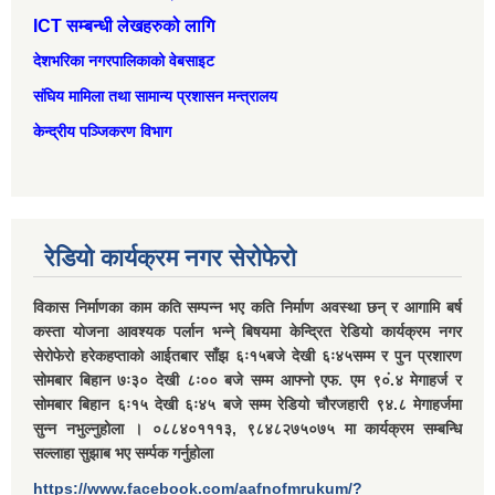
ICT सम्बन्धी लेखहरुको लागि
देशभरिका नगरपालिकाको वेबसाइट
संघिय मामिला तथा सामान्‍य प्रशासन मन्त्रालय
केन्द्रीय पञ्जिकरण विभाग
रेडियो कार्यक्रम नगर सेरोफेरो
विकास निर्माणका काम कति सम्पन्न भए कति निर्माण अवस्था छन् र आगामि बर्ष
कस्ता योजना आवश्यक पर्लान भन्ने् बिषयमा केन्द्रित रेडियो कार्यक्रम नगर
सेरोफेरो हरेकहप्ताको आईतबार साँझ ६ः१५बजे देखी ६ः४५सम्म र पुन प्रशारण
सोमबार बिहान ७ः३० देखी ८ः०० बजे सम्म आफ्नो एफ. एम ९०ं.४ मेगाहर्ज र
सोमबार बिहान ६ः१५ देखी ६ः४५ बजे सम्म रेडियो चौरजहारी ९४.८ मेगाहर्जमा
सुन्न नभुल्नुहोला । ०८८४०१११३, ९८४८२७५०७५ मा कार्यक्रम सम्बन्धि
सल्लाहा सुझाब भए सर्म्पक गर्नुहोला
https://www.facebook.com/aafnofmrukum/?