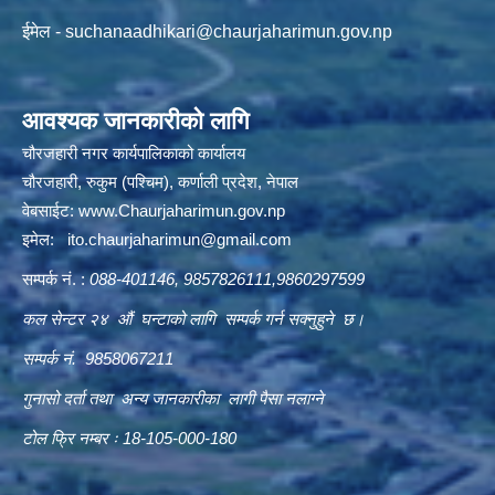
ईमेल -
suchanaadhikari@chaurjaharimun.gov.np
आवश्यक जानकारीको लागि
चौरजहारी नगर कार्यपालिकाको कार्यालय
चौरजहारी, रुकुम (पश्चिम), कर्णाली प्रदेश, नेपाल
वेबसाईट:
www.Chaurjaharimun.gov.np
इमेल:
ito.chaurjaharimun@
gmail.com
सम्पर्क नं. :
088-401146, 9857826111,9860297599
कल सेन्टर २४ औं घन्टाको लागि सम्पर्क गर्न सक्नुहुने छ।
सम्पर्क नं. 9858067211
गुनासो दर्ता तथा अन्य जानकारीका लागी पैसा नलाग्ने
टोल फ्रि नम्बर ः 18-105-000-180