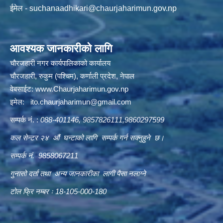
ईमेल -
suchanaadhikari@chaurjaharimun.gov.np
आवश्यक जानकारीको लागि
चौरजहारी नगर कार्यपालिकाको कार्यालय
चौरजहारी, रुकुम (पश्चिम), कर्णाली प्रदेश, नेपाल
वेबसाईट:
www.Chaurjaharimun.gov.np
इमेल:
ito.chaurjaharimun@
gmail.com
सम्पर्क नं. :
088-401146, 9857826111,9860297599
कल सेन्टर २४ औं घन्टाको लागि सम्पर्क गर्न सक्नुहुने छ।
सम्पर्क नं. 9858067211
गुनासो दर्ता तथा अन्य जानकारीका लागी पैसा नलाग्ने
टोल फ्रि नम्बर ः 18-105-000-180