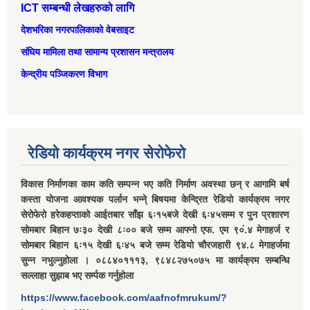
ICT सम्बन्धी लेखहरुको लागि
देशभरिका नगरपालिकाको वेबसाइट
संघिय मामिला तथा सामान्‍य प्रशासन मन्त्रालय
केन्द्रीय पञ्जिकरण विभाग
रेडियो कार्यक्रम नगर सेरोफेरो
विकास निर्माणका काम कति सम्पन्न भए कति निर्माण अवस्था छन् र आगामि बर्ष
कस्ता योजना आवश्यक पर्लान भन्ने् बिषयमा केन्द्रित रेडियो कार्यक्रम नगर
सेरोफेरो हरेकहप्ताको आईतबार साँझ ६ः१५बजे देखी ६ः४५सम्म र पुन प्रशारण
सोमबार बिहान ७ः३० देखी ८ः०० बजे सम्म आफ्नो एफ. एम ९०ं.४ मेगाहर्ज र
सोमबार बिहान ६ः१५ देखी ६ः४५ बजे सम्म रेडियो चौरजहारी ९४.८ मेगाहर्जमा
सुन्न नभुल्नुहोला । ०८८४०१११३, ९८४८२७५०७५ मा कार्यक्रम सम्बन्धि
सल्लाहा सुझाब भए सर्म्पक गर्नुहोला
https://www.facebook.com/aafnofmrukum/?