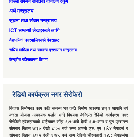
जिल्ला समन्वय समितिको कार्यालय रुकुम
अर्थ मन्त्रालय
सूचना तथा संचार मन्त्रालय
ICT सम्बन्धी लेखहरुको लागि
देशभरिका नगरपालिकाको वेबसाइट
संघिय मामिला तथा सामान्‍य प्रशासन मन्त्रालय
केन्द्रीय पञ्जिकरण विभाग
रेडियो कार्यक्रम नगर सेरोफेरो
विकास निर्माणका काम कति सम्पन्न भए कति निर्माण अवस्था छन् र आगामि बर्ष
कस्ता योजना आवश्यक पर्लान भन्ने् बिषयमा केन्द्रित रेडियो कार्यक्रम नगर
सेरोफेरो हरेकहप्ताको आईतबार साँझ ६ः१५बजे देखी ६ः४५सम्म र पुन प्रशारण
सोमबार बिहान ७ः३० देखी ८ः०० बजे सम्म आफ्नो एफ. एम ९०ं.४ मेगाहर्ज र
सोमबार बिहान ६ः१५ देखी ६ः४५ बजे सम्म रेडियो चौरजहारी ९४.८ मेगाहर्जमा