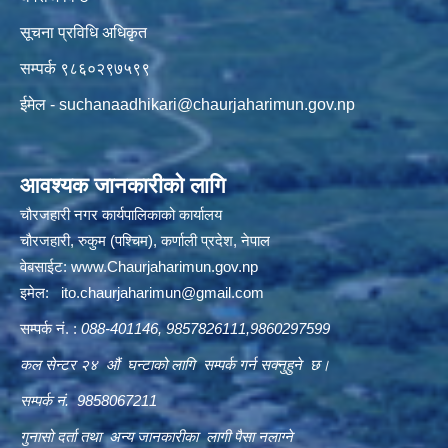
सूचना प्रविधि अधिकृत
सम्पर्क ९८६०२९७५९९
ईमेल -
suchanaadhikari@chaurjaharimun.gov.np
आवश्यक जानकारीको लागि
चौरजहारी नगर कार्यपालिकाको कार्यालय
चौरजहारी, रुकुम (पश्चिम), कर्णाली प्रदेश, नेपाल
वेबसाईट:
www.Chaurjaharimun.gov.np
इमेल:
ito.chaurjaharimun@
gmail.com
सम्पर्क नं. :
088-401146, 9857826111,9860297599
कल सेन्टर २४ औं घन्टाको लागि सम्पर्क गर्न सक्नुहुने छ।
सम्पर्क नं. 9858067211
गुनासो दर्ता तथा अन्य जानकारीका लागी पैसा नलाग्ने