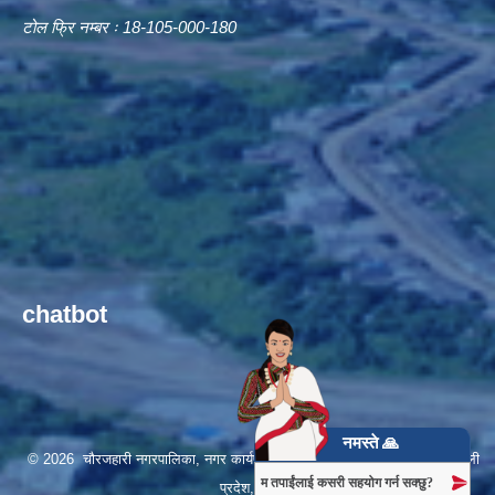
टोल फ्रि नम्बर ः 18-105-000-180
chatbot
नमस्ते 🙏
© 2026 चौरजहारी नगरपालिका, नगर कार्यपालिकाको कार्यालय, रुकुम (पश्चिम), कर्णाली
म तपाईंलाई कसरी सहयोग गर्न सक्छु?
प्रदेश, नेपाल