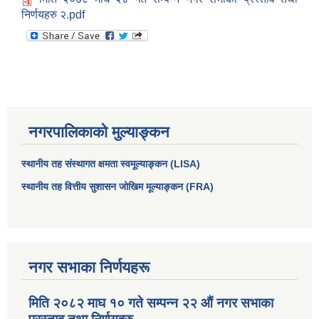
निर्णयहरु २.pdf
नगरपालिकाको मुल्याङ्कन
स्थानीय तह संस्थागत क्षमता स्वमूल्याङ्कन (LISA)
स्थानीय तह वित्तीय सुशासन जोखिम मूल्याङ्कन (FRA)
आधारभूत तथा माध्यमिक तहका प्रधानध्यापकसँग चौरजहारी नगरपालिकाले गरेको कार्य सम्पादन करार सम्झौता ।
सामाजिक सुरक्षा भत्ता नाम दर्ता र नाम नवीकरणका लागि दिईने निवेदनको ढांचा
नगर सभाका निर्णयहरू
प्रकोप ब्यबस्थापन कोषमा सहयोग गर्ने संघ सस्था तथा व्यक्तिहरुको एकिकृत बिवरण
मिति २०८२ माघ १० गते सम्पन्न २२ औं नगर सभाका