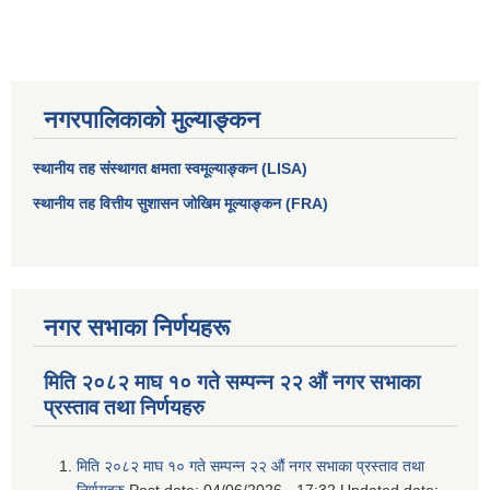
नगरपालिकाको मुल्याङ्कन
स्थानीय तह संस्थागत क्षमता स्वमूल्याङ्कन (LISA)
स्थानीय तह वित्तीय सुशासन जोखिम मूल्याङ्कन (FRA)
आधारभूत तथा माध्यमिक तहका प्रधानध्यापकसँग चौरजहारी नगरपालिकाले गरेको कार्य सम्पादन करार सम्झौता ।
नगर सभाका निर्णयहरू
सामाजिक सुरक्षा भत्ता नाम दर्ता र नाम नवीकरणका लागि दिईने निवेदनको ढांचा
मिति २०८२ माघ १० गते सम्पन्न २२ औं नगर सभाका
प्रस्ताव तथा निर्णयहरु
प्रकोप ब्यबस्थापन कोषमा सहयोग गर्ने संघ सस्था तथा व्यक्तिहरुको एकिकृत बिवरण
मिति २०८२ माघ १० गते सम्पन्न २२ औं नगर सभाका प्रस्ताव तथा
निर्णयहरु
Post date:
04/06/2026 - 17:32
Updated date: