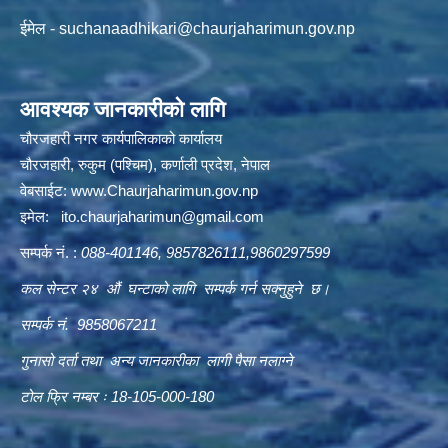
ईमेल -
suchanaadhikari@chaurjaharimun.gov.np
आवश्यक जानकारीको लागि
चौरजहारी नगर कार्यपालिकाको कार्यालय
चौरजहारी, रुकुम (पश्चिम), कर्णाली प्रदेश, नेपाल
वेबसाईट:
www.Chaurjaharimun.gov.np
इमेल:
ito.chaurjaharimun@
gmail.com
सम्पर्क नं. :
088-401146, 9857826111,9860297599
कल सेन्टर २४ औं घन्टाको लागि सम्पर्क गर्न सक्नुहुने छ।
सम्पर्क नं. 9858067211
गुनासो दर्ता तथा अन्य जानकारीका लागी पैसा नलाग्ने
टोल फ्रि नम्बर ः 18-105-000-180