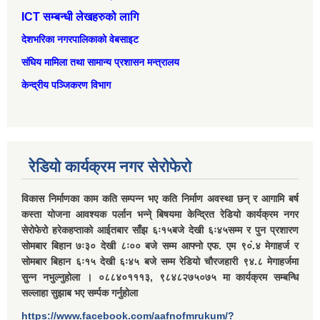
ICT सम्बन्धी लेखहरुको लागि
देशभरिका नगरपालिकाको वेबसाइट
संघिय मामिला तथा सामान्‍य प्रशासन मन्त्रालय
केन्द्रीय पञ्जिकरण विभाग
रेडियो कार्यक्रम नगर सेरोफेरो
विकास निर्माणका काम कति सम्पन्न भए कति निर्माण अवस्था छन् र आगामि बर्ष
कस्ता योजना आवश्यक पर्लान भन्ने् बिषयमा केन्द्रित रेडियो कार्यक्रम नगर
सेरोफेरो हरेकहप्ताको आईतबार साँझ ६ः१५बजे देखी ६ः४५सम्म र पुन प्रशारण
सोमबार बिहान ७ः३० देखी ८ः०० बजे सम्म आफ्नो एफ. एम ९०ं.४ मेगाहर्ज र
सोमबार बिहान ६ः१५ देखी ६ः४५ बजे सम्म रेडियो चौरजहारी ९४.८ मेगाहर्जमा
सुन्न नभुल्नुहोला । ०८८४०१११३, ९८४८२७५०७५ मा कार्यक्रम सम्बन्धि
सल्लाहा सुझाब भए सर्म्पक गर्नुहोला
https://www.facebook.com/aafnofmrukum/?