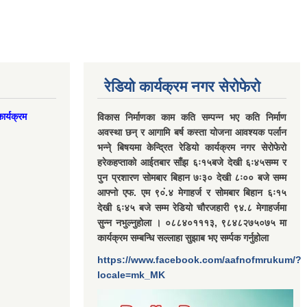
रेडियो कार्यक्रम नगर सेरोफेरो
ार्यक्रम
विकास निर्माणका काम कति सम्पन्न भए कति निर्माण
अवस्था छन् र आगामि बर्ष कस्ता योजना आवश्यक पर्लान
भन्ने् बिषयमा केन्द्रित रेडियो कार्यक्रम नगर सेरोफेरो
हरेकहप्ताको आईतबार साँझ ६ः१५बजे देखी ६ः४५सम्म र
पुन प्रशारण सोमबार बिहान ७ः३० देखी ८ः०० बजे सम्म
आफ्नो एफ. एम ९०ं.४ मेगाहर्ज र सोमबार बिहान ६ः१५
देखी ६ः४५ बजे सम्म रेडियो चौरजहारी ९४.८ मेगाहर्जमा
सुन्न नभुल्नुहोला । ०८८४०१११३, ९८४८२७५०७५ मा
कार्यक्रम सम्बन्धि सल्लाहा सुझाब भए सर्म्पक गर्नुहोला
https://www.facebook.com/aafnofmrukum/?
locale=mk_MK