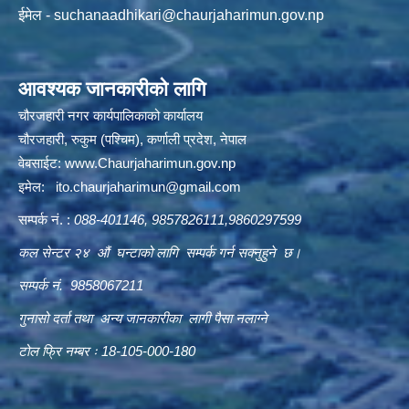
ईमेल -
suchanaadhikari@chaurjaharimun.gov.np
आवश्यक जानकारीको लागि
चौरजहारी नगर कार्यपालिकाको कार्यालय
चौरजहारी, रुकुम (पश्चिम), कर्णाली प्रदेश, नेपाल
वेबसाईट:
www.Chaurjaharimun.gov.np
इमेल:
ito.chaurjaharimun@
gmail.com
सम्पर्क नं. :
088-401146, 9857826111,9860297599
कल सेन्टर २४ औं घन्टाको लागि सम्पर्क गर्न सक्नुहुने छ।
सम्पर्क नं. 9858067211
गुनासो दर्ता तथा अन्य जानकारीका लागी पैसा नलाग्ने
टोल फ्रि नम्बर ः 18-105-000-180