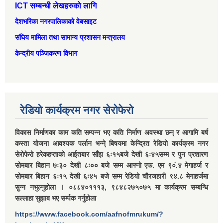
ICT सम्बन्धी लेखहरुको लागि
देशभरिका नगरपालिकाको वेबसाइट
संघिय मामिला तथा सामान्‍य प्रशासन मन्त्रालय
केन्द्रीय पञ्जिकरण विभाग
रेडियो कार्यक्रम नगर सेरोफेरो
विकास निर्माणका काम कति सम्पन्न भए कति निर्माण अवस्था छन् र आगामि बर्ष
कस्ता योजना आवश्यक पर्लान भन्ने् बिषयमा केन्द्रित रेडियो कार्यक्रम नगर
सेरोफेरो हरेकहप्ताको आईतबार साँझ ६ः१५बजे देखी ६ः४५सम्म र पुन प्रशारण
सोमबार बिहान ७ः३० देखी ८ः०० बजे सम्म आफ्नो एफ. एम ९०ं.४ मेगाहर्ज र
सोमबार बिहान ६ः१५ देखी ६ः४५ बजे सम्म रेडियो चौरजहारी ९४.८ मेगाहर्जमा
सुन्न नभुल्नुहोला । ०८८४०१११३, ९८४८२७५०७५ मा कार्यक्रम सम्बन्धि
सल्लाहा सुझाब भए सर्म्पक गर्नुहोला
https://www.facebook.com/aafnofmrukum/?