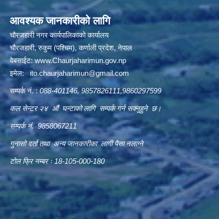
आवश्यक जानकारीको लागि
चौरजहारी नगर कार्यपालिकाको कार्यालय
चौरजहारी, रुकुम (पश्चिम), कर्णाली प्रदेश, नेपाल
वेबसाईट:
www.Chaurjaharimun.gov.np
इमेल:
ito.chaurjaharimun@
gmail.com
सम्पर्क नं. :
088-401146, 9857826111,9860297599
कल सेन्टर २४ औं घन्टाको लागि सम्पर्क गर्न सक्नुहुने छ।
सम्पर्क नं. 9858067211
गुनासो दर्ता तथा अन्य जानकारीका लागी पैसा नलाग्ने
टोल फ्रि नम्बर ः 18-105-000-180