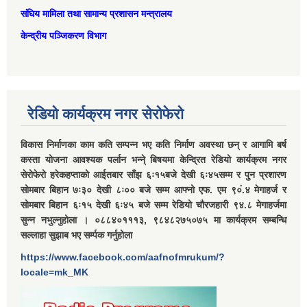
संघिय मामिला तथा सामान्‍य प्रशासन मन्त्रालय
केन्द्रीय पञ्जिकरण विभाग
रेडियो कार्यक्रम नगर सेरोफेरो
विकास निर्माणका काम कति सम्पन्न भए कति निर्माण अवस्था छन् र आगामि बर्ष
कस्ता योजना आवश्यक पर्लान भन्ने् बिषयमा केन्द्रित रेडियो कार्यक्रम नगर
सेरोफेरो हरेकहप्ताको आईतबार साँझ ६ः१५बजे देखी ६ः४५सम्म र पुन प्रशारण
सोमबार बिहान ७ः३० देखी ८ः०० बजे सम्म आफ्नो एफ. एम ९०ं.४ मेगाहर्ज र
सोमबार बिहान ६ः१५ देखी ६ः४५ बजे सम्म रेडियो चौरजहारी ९४.८ मेगाहर्जमा
सुन्न नभुल्नुहोला । ०८८४०१११३, ९८४८२७५०७५ मा कार्यक्रम सम्बन्धि
सल्लाहा सुझाब भए सर्म्पक गर्नुहोला
https://www.facebook.com/aafnofmrukum/?
locale=mk_MK