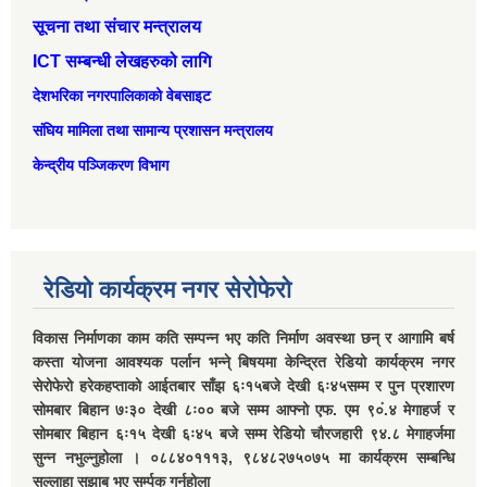
सूचना तथा संचार मन्त्रालय
ICT सम्बन्धी लेखहरुको लागि
देशभरिका नगरपालिकाको वेबसाइट
संघिय मामिला तथा सामान्‍य प्रशासन मन्त्रालय
केन्द्रीय पञ्जिकरण विभाग
रेडियो कार्यक्रम नगर सेरोफेरो
विकास निर्माणका काम कति सम्पन्न भए कति निर्माण अवस्था छन् र आगामि बर्ष
कस्ता योजना आवश्यक पर्लान भन्ने् बिषयमा केन्द्रित रेडियो कार्यक्रम नगर
सेरोफेरो हरेकहप्ताको आईतबार साँझ ६ः१५बजे देखी ६ः४५सम्म र पुन प्रशारण
सोमबार बिहान ७ः३० देखी ८ः०० बजे सम्म आफ्नो एफ. एम ९०ं.४ मेगाहर्ज र
सोमबार बिहान ६ः१५ देखी ६ः४५ बजे सम्म रेडियो चौरजहारी ९४.८ मेगाहर्जमा
सुन्न नभुल्नुहोला । ०८८४०१११३, ९८४८२७५०७५ मा कार्यक्रम सम्बन्धि
सल्लाहा सुझाब भए सर्म्पक गर्नुहोला