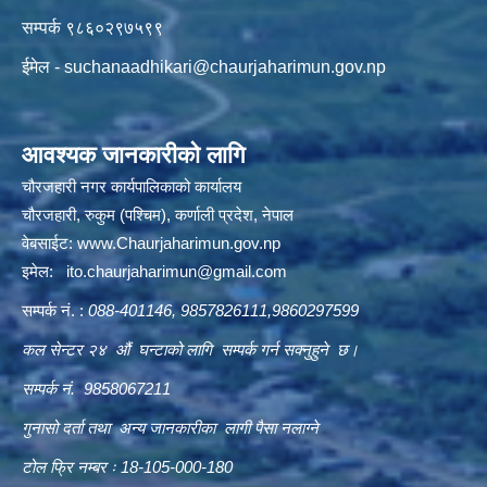
सम्पर्क ९८६०२९७५९९
ईमेल -
suchanaadhikari@chaurjaharimun.gov.np
आवश्यक जानकारीको लागि
चौरजहारी नगर कार्यपालिकाको कार्यालय
चौरजहारी, रुकुम (पश्चिम), कर्णाली प्रदेश, नेपाल
वेबसाईट:
www.Chaurjaharimun.gov.np
इमेल:
ito.chaurjaharimun@
gmail.com
सम्पर्क नं. :
088-401146, 9857826111,9860297599
कल सेन्टर २४ औं घन्टाको लागि सम्पर्क गर्न सक्नुहुने छ।
सम्पर्क नं. 9858067211
गुनासो दर्ता तथा अन्य जानकारीका लागी पैसा नलाग्ने
टोल फ्रि नम्बर ः 18-105-000-180