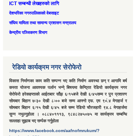
ICT सम्बन्धी लेखहरुको लागि
देशभरिका नगरपालिकाको वेबसाइट
संघिय मामिला तथा सामान्‍य प्रशासन मन्त्रालय
केन्द्रीय पञ्जिकरण विभाग
रेडियो कार्यक्रम नगर सेरोफेरो
विकास निर्माणका काम कति सम्पन्न भए कति निर्माण अवस्था छन् र आगामि बर्ष
कस्ता योजना आवश्यक पर्लान भन्ने् बिषयमा केन्द्रित रेडियो कार्यक्रम नगर
सेरोफेरो हरेकहप्ताको आईतबार साँझ ६ः१५बजे देखी ६ः४५सम्म र पुन प्रशारण
सोमबार बिहान ७ः३० देखी ८ः०० बजे सम्म आफ्नो एफ. एम ९०ं.४ मेगाहर्ज र
सोमबार बिहान ६ः१५ देखी ६ः४५ बजे सम्म रेडियो चौरजहारी ९४.८ मेगाहर्जमा
सुन्न नभुल्नुहोला । ०८८४०१११३, ९८४८२७५०७५ मा कार्यक्रम सम्बन्धि
सल्लाहा सुझाब भए सर्म्पक गर्नुहोला
https://www.facebook.com/aafnofmrukum/?