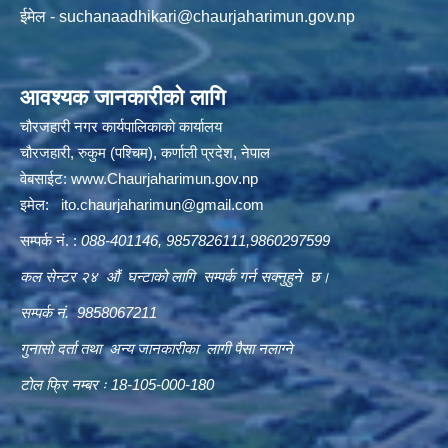
ईमेल -
suchanaadhikari@chaurjaharimun.gov.np
आवश्यक जानकारीको लागि
चौरजहारी नगर कार्यपालिकाको कार्यालय
चौरजहारी, रुकुम (पश्चिम), कर्णाली प्रदेश, नेपाल
वेबसाईट:
www.Chaurjaharimun.gov.np
इमेल:
ito.chaurjaharimun@
gmail.com
सम्पर्क नं. :
088-401146, 9857826111,9860297599
कल सेन्टर २४ औं घन्टाको लागि सम्पर्क गर्न सक्नुहुने छ।
सम्पर्क नं. 9858067211
गुनासो दर्ता तथा अन्य जानकारीका लागी पैसा नलाग्ने
टोल फ्रि नम्बर ः 18-105-000-180