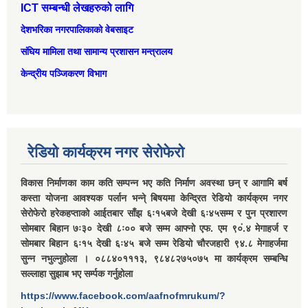
ICT सम्बन्धी लेखहरुको लागि
देशभरिका नगरपालिकाको वेबसाइट
संघिय मामिला तथा सामान्‍य प्रशासन मन्त्रालय
केन्द्रीय पञ्जिकरण विभाग
रेडियो कार्यक्रम नगर सेरोफेरो
विकास निर्माणका काम कति सम्पन्न भए कति निर्माण अवस्था छन् र आगामि बर्ष
कस्ता योजना आवश्यक पर्लान भन्ने् बिषयमा केन्द्रित रेडियो कार्यक्रम नगर
सेरोफेरो हरेकहप्ताको आईतबार साँझ ६ः१५बजे देखी ६ः४५सम्म र पुन प्रशारण
सोमबार बिहान ७ः३० देखी ८ः०० बजे सम्म आफ्नो एफ. एम ९०ं.४ मेगाहर्ज र
सोमबार बिहान ६ः१५ देखी ६ः४५ बजे सम्म रेडियो चौरजहारी ९४.८ मेगाहर्जमा
सुन्न नभुल्नुहोला । ०८८४०१११३, ९८४८२७५०७५ मा कार्यक्रम सम्बन्धि
सल्लाहा सुझाब भए सर्म्पक गर्नुहोला
https://www.facebook.com/aafnofmrukum/?