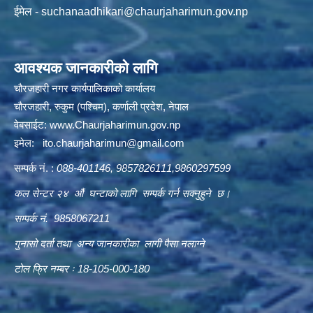
ईमेल -
suchanaadhikari@chaurjaharimun.gov.np
आवश्यक जानकारीको लागि
चौरजहारी नगर कार्यपालिकाको कार्यालय
चौरजहारी, रुकुम (पश्चिम), कर्णाली प्रदेश, नेपाल
वेबसाईट:
www.Chaurjaharimun.gov.np
इमेल:
ito.chaurjaharimun@
gmail.com
सम्पर्क नं. :
088-401146, 9857826111,9860297599
कल सेन्टर २४ औं घन्टाको लागि सम्पर्क गर्न सक्नुहुने छ।
सम्पर्क नं. 9858067211
गुनासो दर्ता तथा अन्य जानकारीका लागी पैसा नलाग्ने
टोल फ्रि नम्बर ः 18-105-000-180